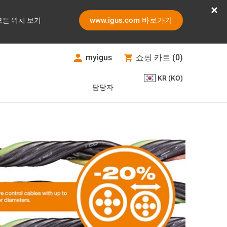
www.igus.com 바로가기
모든 위치 보기
myigus
쇼핑 카트
(
0
)
KR (KO)
담당자