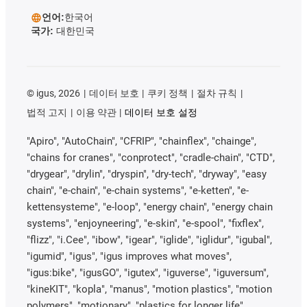
언어:
한국어
국가:
대한민국
©
igus, 2026
데이터 보호
쿠키 정책
절차 규칙
법적 고지
이용 약관
데이터 보호 설정
"Apiro", "AutoChain", "CFRIP", "chainflex", "chainge",
"chains for cranes", "conprotect", "cradle-chain", "CTD",
"drygear", "drylin", "dryspin", "dry-tech", "dryway", "easy
chain", "e-chain", "e-chain systems", "e-ketten", "e-
kettensysteme", "e-loop", "energy chain", "energy chain
systems", "enjoyneering", "e-skin", "e-spool", "fixflex",
"flizz", "i.Cee", "ibow", "igear", "iglide", "iglidur", "igubal",
"igumid", "igus", "igus improves what moves",
"igus:bike", "igusGO", "igutex", "iguverse", "iguversum",
"kineKIT", "kopla", "manus", "motion plastics", "motion
polymers", "motionary", "plastics for longer life",