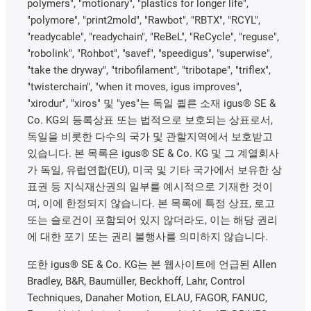
polymers", "motionary", "plastics for longer life",
"polymore", "print2mold", "Rawbot", "RBTX", "RCYL",
"readycable", "readychain", "ReBeL", "ReCycle", "reguse",
"robolink", "Rohbot", "savef", "speedigus", "superwise",
"take the dryway", "tribofilament", "tribotape", "triflex",
"twisterchain", "when it moves, igus improves",
"xirodur", "xiros" 및 "yes"는 독일 쾰른 소재 igus® SE &
Co. KG의 등록상표 또는 법적으로 보호되는 상표로서,
독일을 비롯한 다수의 국가 및 관할지역에서 보호받고
있습니다. 본 목록은 igus® SE & Co. KG 및 그 계열회사
가 독일, 유럽연합(EU), 미국 및 기타 국가에서 보유한 상
표권 등 지식재산권의 일부를 예시적으로 기재한 것이
며, 이에 한정되지 않습니다. 본 목록에 특정 상표, 로고
또는 슬로건이 포함되어 있지 않더라도, 이는 해당 권리
에 대한 포기 또는 권리 불행사를 의미하지 않습니다.
또한 igus® SE & Co. KG는 본 웹사이트에 언급된 Allen
Bradley, B&R, Baumüller, Beckhoff, Lahr, Control
Techniques, Danaher Motion, ELAU, FAGOR, FANUC,