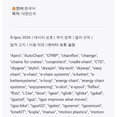
언어:
한국어
국가:
대한민국
©
igus, 2026
데이터 보호
쿠키 정책
절차 규칙
법적 고지
이용 약관
데이터 보호 설정
"Apiro", "AutoChain", "CFRIP", "chainflex", "chainge",
"chains for cranes", "conprotect", "cradle-chain", "CTD",
"drygear", "drylin", "dryspin", "dry-tech", "dryway", "easy
chain", "e-chain", "e-chain systems", "e-ketten", "e-
kettensysteme", "e-loop", "energy chain", "energy chain
systems", "enjoyneering", "e-skin", "e-spool", "fixflex",
"flizz", "i.Cee", "ibow", "igear", "iglide", "iglidur", "igubal",
"igumid", "igus", "igus improves what moves",
"igus:bike", "igusGO", "igutex", "iguverse", "iguversum",
"kineKIT", "kopla", "manus", "motion plastics", "motion