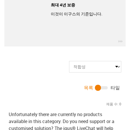
최대 4년 보증
이것이 이구스의 기준입니다.
igu
목록
타일
제품 수:
0
Unfortunately there are currently no products
available in this category. Do you need support or a
customised solution? The igus® LiveChat will help