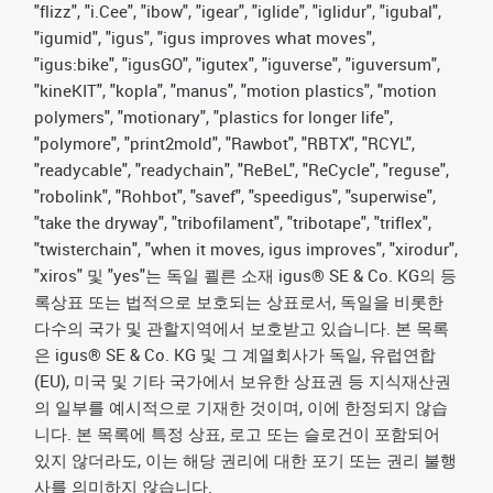
"flizz", "i.Cee", "ibow", "igear", "iglide", "iglidur", "igubal",
"igumid", "igus", "igus improves what moves",
"igus:bike", "igusGO", "igutex", "iguverse", "iguversum",
"kineKIT", "kopla", "manus", "motion plastics", "motion
polymers", "motionary", "plastics for longer life",
"polymore", "print2mold", "Rawbot", "RBTX", "RCYL",
"readycable", "readychain", "ReBeL", "ReCycle", "reguse",
"robolink", "Rohbot", "savef", "speedigus", "superwise",
"take the dryway", "tribofilament", "tribotape", "triflex",
"twisterchain", "when it moves, igus improves", "xirodur",
"xiros" 및 "yes"는 독일 쾰른 소재 igus® SE & Co. KG의 등
록상표 또는 법적으로 보호되는 상표로서, 독일을 비롯한
다수의 국가 및 관할지역에서 보호받고 있습니다. 본 목록
은 igus® SE & Co. KG 및 그 계열회사가 독일, 유럽연합
(EU), 미국 및 기타 국가에서 보유한 상표권 등 지식재산권
의 일부를 예시적으로 기재한 것이며, 이에 한정되지 않습
니다. 본 목록에 특정 상표, 로고 또는 슬로건이 포함되어
있지 않더라도, 이는 해당 권리에 대한 포기 또는 권리 불행
사를 의미하지 않습니다.