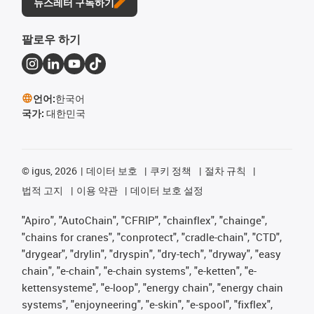
뉴스레터 구독하기
팔로우 하기
언어:
한국어
국가:
대한민국
©
igus, 2026
데이터 보호
쿠키 정책
절차 규칙
법적 고지
이용 약관
데이터 보호 설정
"Apiro", "AutoChain", "CFRIP", "chainflex", "chainge",
"chains for cranes", "conprotect", "cradle-chain", "CTD",
"drygear", "drylin", "dryspin", "dry-tech", "dryway", "easy
chain", "e-chain", "e-chain systems", "e-ketten", "e-
kettensysteme", "e-loop", "energy chain", "energy chain
systems", "enjoyneering", "e-skin", "e-spool", "fixflex",