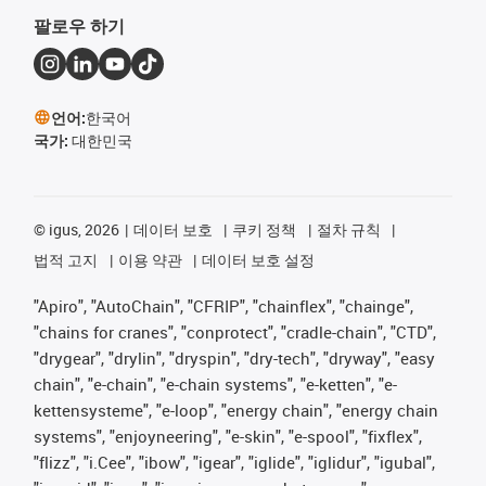
팔로우 하기
언어:
한국어
국가:
대한민국
©
igus, 2026
데이터 보호
쿠키 정책
절차 규칙
법적 고지
이용 약관
데이터 보호 설정
"Apiro", "AutoChain", "CFRIP", "chainflex", "chainge",
"chains for cranes", "conprotect", "cradle-chain", "CTD",
"drygear", "drylin", "dryspin", "dry-tech", "dryway", "easy
chain", "e-chain", "e-chain systems", "e-ketten", "e-
kettensysteme", "e-loop", "energy chain", "energy chain
systems", "enjoyneering", "e-skin", "e-spool", "fixflex",
"flizz", "i.Cee", "ibow", "igear", "iglide", "iglidur", "igubal",