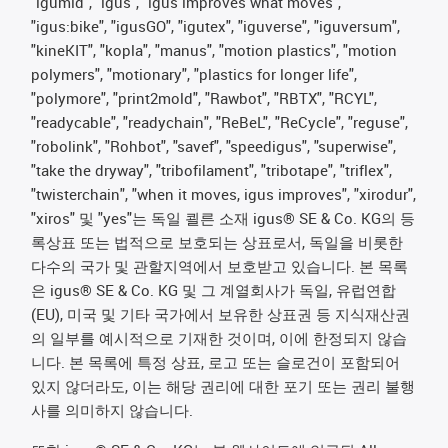
"igumid", "igus", "igus improves what moves",
"igus:bike", "igusGO", "igutex", "iguverse", "iguversum",
"kineKIT", "kopla", "manus", "motion plastics", "motion
polymers", "motionary", "plastics for longer life",
"polymore", "print2mold", "Rawbot", "RBTX", "RCYL",
"readycable", "readychain", "ReBeL", "ReCycle", "reguse",
"robolink", "Rohbot", "savef", "speedigus", "superwise",
"take the dryway", "tribofilament", "tribotape", "triflex",
"twisterchain", "when it moves, igus improves", "xirodur",
"xiros" 및 "yes"는 독일 쾰른 소재 igus® SE & Co. KG의 등
록상표 또는 법적으로 보호되는 상표로서, 독일을 비롯한
다수의 국가 및 관할지역에서 보호받고 있습니다. 본 목록
은 igus® SE & Co. KG 및 그 계열회사가 독일, 유럽연합
(EU), 미국 및 기타 국가에서 보유한 상표권 등 지식재산권
의 일부를 예시적으로 기재한 것이며, 이에 한정되지 않습
니다. 본 목록에 특정 상표, 로고 또는 슬로건이 포함되어
있지 않더라도, 이는 해당 권리에 대한 포기 또는 권리 불행
사를 의미하지 않습니다.