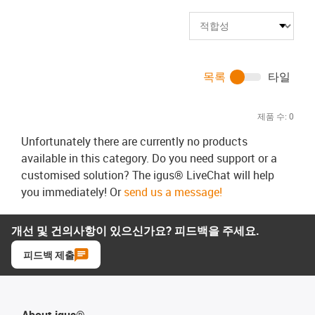
목록
타일
제품 수:
0
Unfortunately there are currently no products
available in this category. Do you need support or a
customised solution? The igus® LiveChat will help
you immediately! Or
send us a message!
개선 및 건의사항이 있으신가요? 피드백을 주세요.
피드백 제출
About igus®