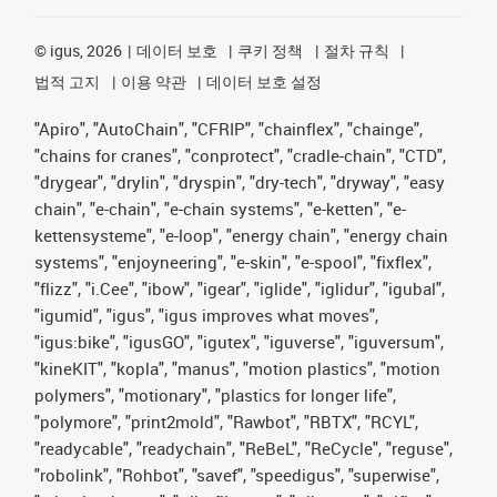
©
igus, 2026
데이터 보호
쿠키 정책
절차 규칙
법적 고지
이용 약관
데이터 보호 설정
"Apiro", "AutoChain", "CFRIP", "chainflex", "chainge",
"chains for cranes", "conprotect", "cradle-chain", "CTD",
"drygear", "drylin", "dryspin", "dry-tech", "dryway", "easy
chain", "e-chain", "e-chain systems", "e-ketten", "e-
kettensysteme", "e-loop", "energy chain", "energy chain
systems", "enjoyneering", "e-skin", "e-spool", "fixflex",
"flizz", "i.Cee", "ibow", "igear", "iglide", "iglidur", "igubal",
"igumid", "igus", "igus improves what moves",
"igus:bike", "igusGO", "igutex", "iguverse", "iguversum",
"kineKIT", "kopla", "manus", "motion plastics", "motion
polymers", "motionary", "plastics for longer life",
"polymore", "print2mold", "Rawbot", "RBTX", "RCYL",
"readycable", "readychain", "ReBeL", "ReCycle", "reguse",
"robolink", "Rohbot", "savef", "speedigus", "superwise",