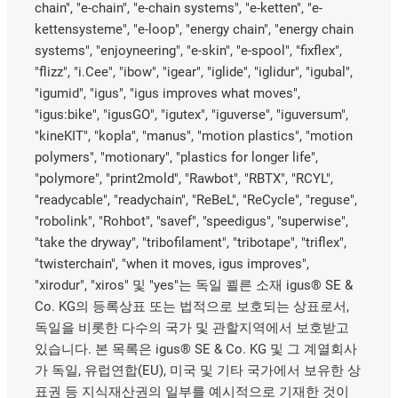
chain", "e-chain", "e-chain systems", "e-ketten", "e-
kettensysteme", "e-loop", "energy chain", "energy chain
systems", "enjoyneering", "e-skin", "e-spool", "fixflex",
"flizz", "i.Cee", "ibow", "igear", "iglide", "iglidur", "igubal",
"igumid", "igus", "igus improves what moves",
"igus:bike", "igusGO", "igutex", "iguverse", "iguversum",
"kineKIT", "kopla", "manus", "motion plastics", "motion
polymers", "motionary", "plastics for longer life",
"polymore", "print2mold", "Rawbot", "RBTX", "RCYL",
"readycable", "readychain", "ReBeL", "ReCycle", "reguse",
"robolink", "Rohbot", "savef", "speedigus", "superwise",
"take the dryway", "tribofilament", "tribotape", "triflex",
"twisterchain", "when it moves, igus improves",
"xirodur", "xiros" 및 "yes"는 독일 쾰른 소재 igus® SE &
Co. KG의 등록상표 또는 법적으로 보호되는 상표로서,
독일을 비롯한 다수의 국가 및 관할지역에서 보호받고
있습니다. 본 목록은 igus® SE & Co. KG 및 그 계열회사
가 독일, 유럽연합(EU), 미국 및 기타 국가에서 보유한 상
표권 등 지식재산권의 일부를 예시적으로 기재한 것이