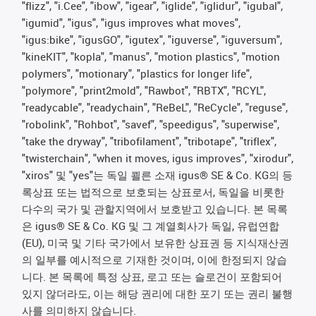
"flizz", "i.Cee", "ibow", "igear", "iglide", "iglidur", "igubal",
"igumid", "igus", "igus improves what moves",
"igus:bike", "igusGO", "igutex", "iguverse", "iguversum",
"kineKIT", "kopla", "manus", "motion plastics", "motion
polymers", "motionary", "plastics for longer life",
"polymore", "print2mold", "Rawbot", "RBTX", "RCYL",
"readycable", "readychain", "ReBeL", "ReCycle", "reguse",
"robolink", "Rohbot", "savef", "speedigus", "superwise",
"take the dryway", "tribofilament", "tribotape", "triflex",
"twisterchain", "when it moves, igus improves", "xirodur",
"xiros" 및 "yes"는 독일 쾰른 소재 igus® SE & Co. KG의 등
록상표 또는 법적으로 보호되는 상표로서, 독일을 비롯한
다수의 국가 및 관할지역에서 보호받고 있습니다. 본 목록
은 igus® SE & Co. KG 및 그 계열회사가 독일, 유럽연합
(EU), 미국 및 기타 국가에서 보유한 상표권 등 지식재산권
의 일부를 예시적으로 기재한 것이며, 이에 한정되지 않습
니다. 본 목록에 특정 상표, 로고 또는 슬로건이 포함되어
있지 않더라도, 이는 해당 권리에 대한 포기 또는 권리 불행
사를 의미하지 않습니다.