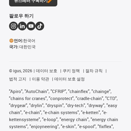
뉴스레터 구독하기
팔로우 하기
언어:
한국어
국가:
대한민국
©
igus, 2026
데이터 보호
쿠키 정책
절차 규칙
법적 고지
이용 약관
데이터 보호 설정
"Apiro", "AutoChain", "CFRIP", "chainflex", "chainge",
"chains for cranes", "conprotect", "cradle-chain", "CTD",
"drygear", "drylin", "dryspin", "dry-tech", "dryway", "easy
chain", "e-chain", "e-chain systems", "e-ketten", "e-
kettensysteme", "e-loop", "energy chain", "energy chain
systems", "enjoyneering", "e-skin", "e-spool", "fixflex",