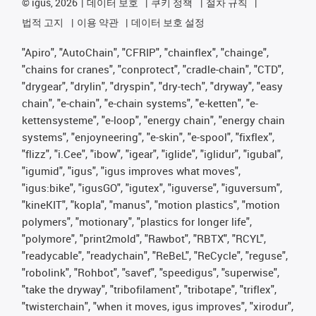
©
igus, 2026
데이터 보호
쿠키 정책
절차 규칙
법적 고지
이용 약관
데이터 보호 설정
"Apiro", "AutoChain", "CFRIP", "chainflex", "chainge",
"chains for cranes", "conprotect", "cradle-chain", "CTD",
"drygear", "drylin", "dryspin", "dry-tech", "dryway", "easy
chain", "e-chain", "e-chain systems", "e-ketten", "e-
kettensysteme", "e-loop", "energy chain", "energy chain
systems", "enjoyneering", "e-skin", "e-spool", "fixflex",
"flizz", "i.Cee", "ibow", "igear", "iglide", "iglidur", "igubal",
"igumid", "igus", "igus improves what moves",
"igus:bike", "igusGO", "igutex", "iguverse", "iguversum",
"kineKIT", "kopla", "manus", "motion plastics", "motion
polymers", "motionary", "plastics for longer life",
"polymore", "print2mold", "Rawbot", "RBTX", "RCYL",
"readycable", "readychain", "ReBeL", "ReCycle", "reguse",
"robolink", "Rohbot", "savef", "speedigus", "superwise",
"take the dryway", "tribofilament", "tribotape", "triflex",
"twisterchain", "when it moves, igus improves", "xirodur",