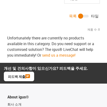
목록
타일
제품 수:
0
Unfortunately there are currently no products
available in this category. Do you need support or a
customised solution? The igus® LiveChat will help
you immediately! Or
send us a message!
개선 및 건의사항이 있으신가요? 피드백을 주세요.
피드백 제출
About igus®
회사 소개