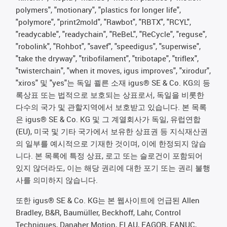
polymers", "motionary", "plastics for longer life",
"polymore", "print2mold", "Rawbot", "RBTX", "RCYL",
"readycable", "readychain", "ReBeL", "ReCycle", "reguse",
"robolink", "Rohbot", "savef", "speedigus", "superwise",
"take the dryway", "tribofilament", "tribotape", "triflex",
"twisterchain", "when it moves, igus improves", "xirodur",
"xiros" 및 "yes"는 독일 쾰른 소재 igus® SE & Co. KG의 등
록상표 또는 법적으로 보호되는 상표로서, 독일을 비롯한
다수의 국가 및 관할지역에서 보호받고 있습니다. 본 목록
은 igus® SE & Co. KG 및 그 계열회사가 독일, 유럽연합
(EU), 미국 및 기타 국가에서 보유한 상표권 등 지식재산권
의 일부를 예시적으로 기재한 것이며, 이에 한정되지 않습
니다. 본 목록에 특정 상표, 로고 또는 슬로건이 포함되어
있지 않더라도, 이는 해당 권리에 대한 포기 또는 권리 불행
사를 의미하지 않습니다.
또한 igus® SE & Co. KG는 본 웹사이트에 언급된 Allen
Bradley, B&R, Baumüller, Beckhoff, Lahr, Control
Techniques, Danaher Motion, ELAU, FAGOR, FANUC,