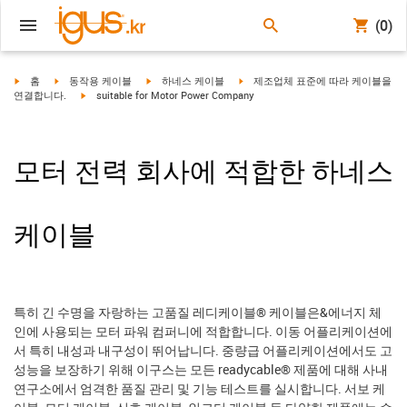
(0)
igus-icon-arrow-right
igus-icon-arrow-right
igus-icon-arrow-right
igus-icon-arrow-right
홈
동작용 케이블
하네스 케이블
제조업체 표준에 따라 케이블을
igus-icon-arrow-right
연결합니다.
suitable for Motor Power Company
모터 전력 회사에 적합한 하네스
케이블
특히 긴 수명을 자랑하는 고품질 레디케이블® 케이블은&에너지 체
인에 사용되는 모터 파워 컴퍼니에 적합합니다. 이동 어플리케이션에
서 특히 내성과 내구성이 뛰어납니다. 중량급 어플리케이션에서도 고
성능을 보장하기 위해 이구스는 모든 readycable® 제품에 대해 사내
연구소에서 엄격한 품질 관리 및 기능 테스트를 실시합니다. 서보 케