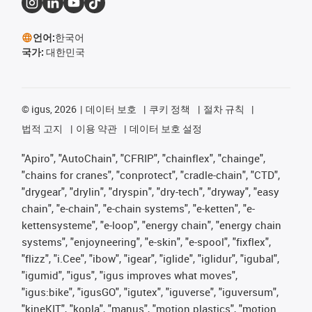
언어:
한국어
국가:
대한민국
©
igus, 2026
데이터 보호
쿠키 정책
절차 규칙
법적 고지
이용 약관
데이터 보호 설정
"Apiro", "AutoChain", "CFRIP", "chainflex", "chainge",
"chains for cranes", "conprotect", "cradle-chain", "CTD",
"drygear", "drylin", "dryspin", "dry-tech", "dryway", "easy
chain", "e-chain", "e-chain systems", "e-ketten", "e-
kettensysteme", "e-loop", "energy chain", "energy chain
systems", "enjoyneering", "e-skin", "e-spool", "fixflex",
"flizz", "i.Cee", "ibow", "igear", "iglide", "iglidur", "igubal",
"igumid", "igus", "igus improves what moves",
"igus:bike", "igusGO", "igutex", "iguverse", "iguversum",
"kineKIT", "kopla", "manus", "motion plastics", "motion