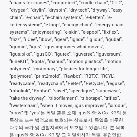
"chains for cranes", "conprotect", "cradle-chain", "CTD",
"drygear", "drylin", "dryspin", "dry-tech", "dryway", "easy
chain", "e-chain", "e-chain systems", "e-ketten", "e-
kettensysteme", "e-loop", "energy chain", "energy chain
systems", "enjoyneering", "e-skin", "e-spool", "fixflex",
"flizz", "i.Cee", "ibow", "igear", "iglide", "iglidur", "igubal",
"igumid", "igus", "igus improves what moves",
"igus:bike", "igusGO", "igutex", "iguverse", "iguversum",
"kineKIT", "kopla", "manus", "motion plastics", "motion
polymers", "motionary", "plastics for longer life",
"polymore", "print2mold", "Rawbot", "RBTX", "RCYL",
"readycable", "readychain", "ReBeL", "ReCycle", "reguse",
"robolink", "Rohbot", "savef", "speedigus", "superwise",
"take the dryway", "tribofilament", "tribotape", "triflex",
"twisterchain", "when it moves, igus improves", "xirodur",
"xiros" 및 "yes"는 독일 쾰른 소재 igus® SE & Co. KG의 등
록상표 또는 법적으로 보호되는 상표로서, 독일을 비롯한
다수의 국가 및 관할지역에서 보호받고 있습니다. 본 목록
은 igus® SE & Co. KG 및 그 계열회사가 독일, 유럽연합