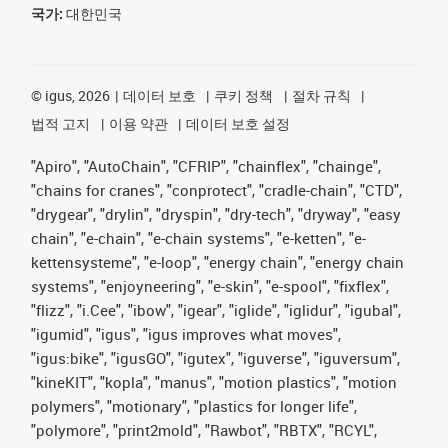
국가:
대한민국
©
igus, 2026
데이터 보호
쿠키 정책
절차 규칙
법적 고지
이용 약관
데이터 보호 설정
"Apiro", "AutoChain", "CFRIP", "chainflex", "chainge",
"chains for cranes", "conprotect", "cradle-chain", "CTD",
"drygear", "drylin", "dryspin", "dry-tech", "dryway", "easy
chain", "e-chain", "e-chain systems", "e-ketten", "e-
kettensysteme", "e-loop", "energy chain", "energy chain
systems", "enjoyneering", "e-skin", "e-spool", "fixflex",
"flizz", "i.Cee", "ibow", "igear", "iglide", "iglidur", "igubal",
"igumid", "igus", "igus improves what moves",
"igus:bike", "igusGO", "igutex", "iguverse", "iguversum",
"kineKIT", "kopla", "manus", "motion plastics", "motion
polymers", "motionary", "plastics for longer life",
"polymore", "print2mold", "Rawbot", "RBTX", "RCYL",