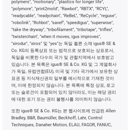
polymers", "motionary", "plastics for longer life",
"polymore", "print2mold", "Rawbot", "RBTX", "RCYL",
"readycable", "readychain", "ReBeL", "ReCycle", "reguse",
"robolink", "Rohbot", "savef", "speedigus", "superwise",
"take the dryway", "tribofilament", "tribotape", "triflex",
"twisterchain", "when it moves, igus improves",
"xirodur", "xiros" 및 "yes"는 독일 쾰른 소재 igus® SE &
Co. KG의 등록상표 또는 법적으로 보호되는 상표로서,
독일을 비롯한 다수의 국가 및 관할지역에서 보호받고
있습니다. 본 목록은 igus® SE & Co. KG 및 그 계열회사
가 독일, 유럽연합(EU), 미국 및 기타 국가에서 보유한 상
표권 등 지식재산권의 일부를 예시적으로 기재한 것이
며, 이에 한정되지 않습니다. 본 목록에 특정 상표, 로고
또는 슬로건이 포함되어 있지 않더라도, 이는 해당 권리
에 대한 포기 또는 권리 불행사를 의미하지 않습니다.
또한 igus® SE & Co. KG는 본 웹사이트에 언급된 Allen
Bradley, B&R, Baumüller, Beckhoff, Lahr, Control
Techniques, Danaher Motion, ELAU, FAGOR, FANUC,