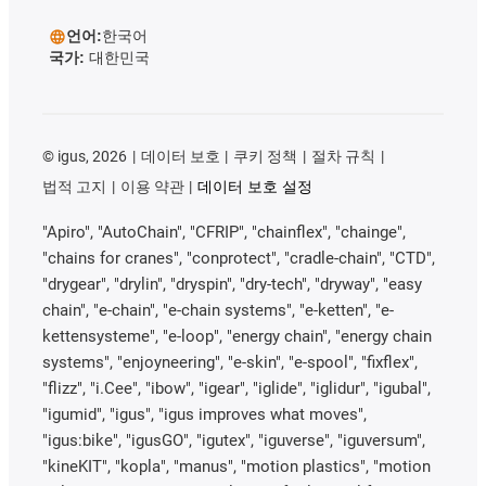
언어:
한국어
국가:
대한민국
©
igus, 2026
데이터 보호
쿠키 정책
절차 규칙
법적 고지
이용 약관
데이터 보호 설정
"Apiro", "AutoChain", "CFRIP", "chainflex", "chainge",
"chains for cranes", "conprotect", "cradle-chain", "CTD",
"drygear", "drylin", "dryspin", "dry-tech", "dryway", "easy
chain", "e-chain", "e-chain systems", "e-ketten", "e-
kettensysteme", "e-loop", "energy chain", "energy chain
systems", "enjoyneering", "e-skin", "e-spool", "fixflex",
"flizz", "i.Cee", "ibow", "igear", "iglide", "iglidur", "igubal",
"igumid", "igus", "igus improves what moves",
"igus:bike", "igusGO", "igutex", "iguverse", "iguversum",
"kineKIT", "kopla", "manus", "motion plastics", "motion