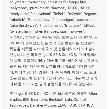
polymers", "motionary", "plastics for longer life",
"polymore", "print2mold", "Rawbot", "RBTX", "RCYL",
"readycable", "readychain", "ReBeL", "ReCycle", "reguse",
"robolink", "Rohbot", "savef", "speedigus", "superwise",
"take the dryway", "tribofilament", "tribotape", "triflex",
"twisterchain", "when it moves, igus improves",
"xirodur", "xiros" 및 "yes"는 독일 쾰른 소재 igus® SE &
Co. KG의 등록상표 또는 법적으로 보호되는 상표로서,
독일을 비롯한 다수의 국가 및 관할지역에서 보호받고
있습니다. 본 목록은 igus® SE & Co. KG 및 그 계열회사
가 독일, 유럽연합(EU), 미국 및 기타 국가에서 보유한 상
표권 등 지식재산권의 일부를 예시적으로 기재한 것이
며, 이에 한정되지 않습니다. 본 목록에 특정 상표, 로고
또는 슬로건이 포함되어 있지 않더라도, 이는 해당 권리
에 대한 포기 또는 권리 불행사를 의미하지 않습니다.
또한 igus® SE & Co. KG는 본 웹사이트에 언급된 Allen
Bradley, B&R, Baumüller, Beckhoff, Lahr, Control
Techniques, Danaher Motion, ELAU, FAGOR, FANUC,