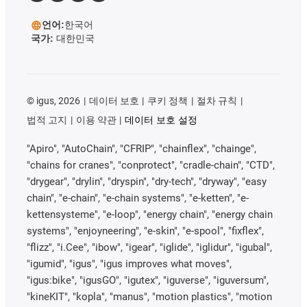
언어:
한국어
국가:
대한민국
©
igus, 2026
데이터 보호
쿠키 정책
절차 규칙
법적 고지
이용 약관
데이터 보호 설정
"Apiro", "AutoChain", "CFRIP", "chainflex", "chainge",
"chains for cranes", "conprotect", "cradle-chain", "CTD",
"drygear", "drylin", "dryspin", "dry-tech", "dryway", "easy
chain", "e-chain", "e-chain systems", "e-ketten", "e-
kettensysteme", "e-loop", "energy chain", "energy chain
systems", "enjoyneering", "e-skin", "e-spool", "fixflex",
"flizz", "i.Cee", "ibow", "igear", "iglide", "iglidur", "igubal",
"igumid", "igus", "igus improves what moves",
"igus:bike", "igusGO", "igutex", "iguverse", "iguversum",
"kineKIT", "kopla", "manus", "motion plastics", "motion