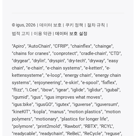
©
igus, 2026
데이터 보호
쿠키 정책
절차 규칙
법적 고지
이용 약관
데이터 보호 설정
"Apiro", "AutoChain", "CFRIP", "chainflex", "chainge",
"chains for cranes", "conprotect", "cradle-chain", "CTD",
"drygear", "drylin", "dryspin", "dry-tech", "dryway", "easy
chain", "e-chain", "e-chain systems", "e-ketten", "e-
kettensysteme", "e-loop", "energy chain", "energy chain
systems", "enjoyneering", "e-skin", "e-spool", "fixflex",
"flizz", "i.Cee", "ibow", "igear", "iglide", "iglidur", "igubal",
"igumid", "igus", "igus improves what moves",
"igus:bike", "igusGO", "igutex", "iguverse", "iguversum",
"kineKIT", "kopla", "manus", "motion plastics", "motion
polymers", "motionary", "plastics for longer life",
"polymore", "print2mold", "Rawbot", "RBTX", "RCYL",
"readycable", "readychain", "ReBeL", "ReCycle", "reguse",