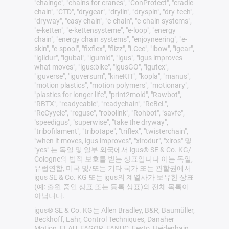
"chainge", "chains for cranes", "ConProtect", "cradle-
chain", "CTD", "drygear", "drylin", "dryspin", "dry-tech",
"dryway", "easy chain", "e-chain", "e-chain systems",
"e-ketten", "e-kettensysteme", "e-loop", "energy
chain", "energy chain systems", "enjoyneering", "e-
skin", "e-spool", "fixflex", "flizz", "i.Cee", "ibow", "igear",
"iglidur", "igubal", "igumid", "igus", "igus improves
what moves", "igus:bike", "igusGO", "igutex",
"iguverse", "iguversum", "kineKIT", "kopla", "manus",
"motion plastics", "motion polymers", "motionary",
"plastics for longer life", "print2mold", "Rawbot",
"RBTX", "readycable", "readychain", "ReBeL",
"ReCyycle", "reguse", "robolink", "Rohbot", "savfe",
"speedigus", "superwise", "take the dryway",
"tribofilament", "tribotape", "triflex", "twisterchain",
"when it moves, igus improves", "xirodur", "xiros" 및
"yes" 는 독일 및 일부 외국에서 igus® SE & Co. KG/
Cologne의 법적 보호를 받는 상표입니다 이는 독일,
유럽연합, 미국 및/또는 기타 국가 또는 관할권에서
igus SE & Co. KG 또는 igus의 계열사가 보유한 상표
(예: 출원 중인 상표 또는 등록 상표)의 전체 목록이
아닙니다.
igus® SE & Co. KG는 Allen Bradley, B&R, Baumüller,
Beckhoff, Lahr, Control Techniques, Danaher
Motion, ELAU, FAGOR, FANUC, Festo, Heidenhain,