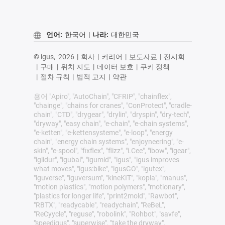
언어:
한국어
|
나라:
대한민국
© igus,
2026
|
회사
|
커리어
|
보도자료
|
전시회
|
구매
|
위치 지도
|
데이터 보호
|
쿠키 정책
|
절차 규칙
|
법적 고지
|
약관
용어 "Apiro", "AutoChain", "CFRIP", "chainflex",
"chainge", "chains for cranes", "ConProtect", "cradle-
chain", "CTD", "drygear", "drylin", "dryspin", "dry-tech",
"dryway", "easy chain", "e-chain", "e-chain systems",
"e-ketten", "e-kettensysteme", "e-loop", "energy
chain", "energy chain systems", "enjoyneering", "e-
skin", "e-spool", "fixflex", "flizz", "i.Cee", "ibow", "igear",
"iglidur", "igubal", "igumid", "igus", "igus improves
what moves", "igus:bike", "igusGO", "igutex",
"iguverse", "iguversum", "kineKIT", "kopla", "manus",
"motion plastics", "motion polymers", "motionary",
"plastics for longer life", "print2mold", "Rawbot",
"RBTX", "readycable", "readychain", "ReBeL",
"ReCyycle", "reguse", "robolink", "Rohbot", "savfe",
"speedigus", "superwise", "take the dryway",