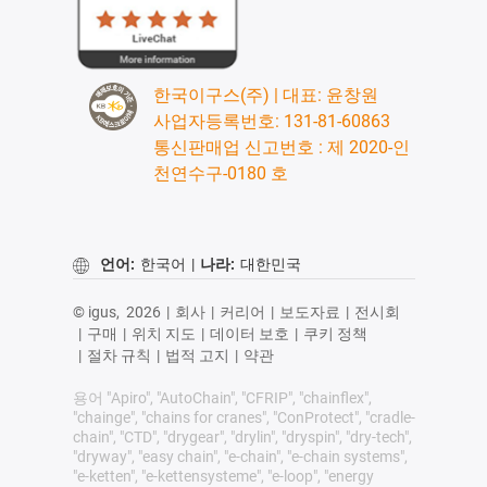
한국이구스(주) | 대표: 윤창원
사업자등록번호: 131-81-60863
통신판매업 신고번호 : 제 2020-인
천연수구-0180 호
언어:
한국어
|
나라:
대한민국
© igus,
2026
|
회사
|
커리어
|
보도자료
|
전시회
|
구매
|
위치 지도
|
데이터 보호
|
쿠키 정책
|
절차 규칙
|
법적 고지
|
약관
용어 "Apiro", "AutoChain", "CFRIP", "chainflex",
"chainge", "chains for cranes", "ConProtect", "cradle-
chain", "CTD", "drygear", "drylin", "dryspin", "dry-tech",
"dryway", "easy chain", "e-chain", "e-chain systems",
"e-ketten", "e-kettensysteme", "e-loop", "energy