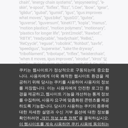
chain", "energy chain systems", "enjoyneering", "e-
skin", "e-spool", "fixflex", "flizz", "i.Cee", "ibow", "igear",
"iglidur", "igubal", "igumid", "igus", "igus improves
what moves", "igus:bike", "igusGO", "igutex",
"iguverse", "iguversum", "kineKIT", "kopla", "manus",
"motion plastics", "motion polymers", "motionary",
"plastics for longer life", "print2mold", "Rawbot",
"RBTX", "readycable", "readychain", "ReBeL",
"ReCyycle", "reguse", "robolink", "Rohbot", "savfe",
"speedigus", "superwise", "take the dryway",
"tribofilament", "tribotape", "triflex", "twisterchain",
"when it moves, igus improves", "xirodur", "xiros" 및
"yes" 는 독일 및 일부 외국에서 igus® SE & Co. KG/
Cologne의 법적 보호를 받는 상표입니다 이는 독일,
쿠키는 웹사이트가 정상적으로 구동되는데 중요합
유럽연합, 미국 및/또는 기타 국가 또는 관할권에서
니다. 사용자에게 더욱 쾌적한 웹사이트 환경을 제
igus SE & Co. KG 또는 igus의 계열사가 보유한 상표
공하기 위해 당사는 쿠키를 사용하여 사용자의 정보
(예: 출원 중인 상표 또는 등록 상표)의 전체 목록이
를 저장합니다. 이는 사용자에게 안전한 로그인 환
아닙니다.
경을 제공하고, 웹사이트 기능을 개선하는 통계 정보
igus® SE & Co. KG는 Allen Bradley, B&R, Baumüller,
를 수집하며, 사용자 요구에 맞춤화된 콘텐츠를 제공
Beckhoff, Lahr, Control Techniques, Danaher
하도록 기능합니다. 당사가 사용하는 쿠키의 종류에
Motion, ELAU, FAGOR, FANUC, Festo, Heidenhain,
대한 자세한 설명과 수신 거부 옵션에 대한 정보를
Jetter, Lenze, LinMot, LTi DRiVES, Mitsubishi, NUM,
확인하려면
„개인 정보 보호 정책“
을 클릭하십시오.
Parker, Bosch Rexroth, SEW, Siemens, Stöber 및 이
웹사이트에서 언급된 다른 모든 드라이브 제조업체
이 웹사이트를 계속 사용하면 쿠키 사용에 동의하는