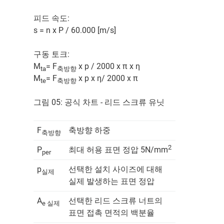
피드 속도:
s = n x P / 60.000 [m/s]
구동 토크:
M
= F
x p / 2000 x π x η
ta
축방향
M
= F
x p x η/ 2000 x π
te
축방향
그림 05: 공식 차트 - 리드 스크류 유닛
F
축방향 하중
축방향
2
P
최대 허용 표면 정압 5N/mm
per
p
선택한 설치 사이즈에 대해
실제
실제 발생하는 표면 정압
A
선택한 리드 스크류 너트의
e 실제
표면 접촉 면적의 백분율