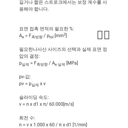
길거나 짧은 스트로크에서는 보정 계수를 사
용해야 합니다.
표면 접촉 면적의 필요한 %:
2
A
= F
/ p
[mm
]
e
축방향
tol
필요한나사산 사이즈의 선택과 실제 표면 정
압의 결정:
p
= F
/ A
[MPa]
실제
축방향
e 실제
pv-값:
pv = p
x v
실제
슬라이딩 속도:
v = n x d1 x π/ 60.000[m/s]
회전 수:
n = v x 1.000 x 60 / π x d1 [1/min]