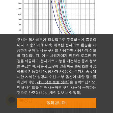
쿠키는 웹사이트가 정상적으로 구동되는데 중요합
니다. 사용자에게 더욱 쾌적한 웹사이트 환경을 제
공하기 위해 당사는 쿠키를 사용하여 사용자의 정보
를 저장합니다. 이는 사용자에게 안전한 로그인 환
Y = 속도[RPM]
경을 제공하고, 웹사이트 기능을 개선하는 통계 정보
X = 하중[N]
를 수집하며, 사용자 요구에 맞춤화된 콘텐츠를 제공
그림 06: 리드 스크류 유닛에 대한 10% ESD의 최대 동하중
하도록 기능합니다. 당사가 사용하는 쿠키의 종류에
대한 자세한 설명과 수신 거부 옵션에 대한 정보를
A = TR8x1.5 | B = TR10x2 | C = TR12x3
확인하려면
„개인 정보 보호 정책“
을 클릭하십시오.
D = TR16x4 | E = TR18x4 | F = TR20x4
이 웹사이트를 계속 사용하면 쿠키 사용에 동의하는
G = TR24x5 | H = TR30x6 | I = TR40x7
것으로 간주합니다.
.
개인 정보 보호 정책
.
J = TR50x8
동의합니다.