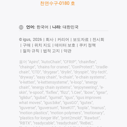
천연수구-0180 호
언어:
한국어
|
나라:
대한민국
© igus,
2026
|
회사
|
커리어
|
보도자료
|
전시회
|
구매
|
위치 지도
|
데이터 보호
|
쿠키 정책
|
절차 규칙
|
법적 고지
|
약관
용어 "Apiro", "AutoChain", "CFRIP", "chainflex",
"chainge", "chains for cranes", "ConProtect", "cradle-
chain", "CTD", "drygear", "drylin", "dryspin", "dry-tech",
"dryway", "easy chain", "e-chain", "e-chain systems",
"e-ketten", "e-kettensysteme", "e-loop", "energy
chain", "energy chain systems", "enjoyneering", "e-
skin", "e-spool", "fixflex", "flizz", "i.Cee", "ibow", "igear",
"iglidur", "igubal", "igumid", "igus", "igus improves
what moves", "igus:bike", "igusGO", "igutex",
"iguverse", "iguversum", "kineKIT", "kopla", "manus",
"motion plastics", "motion polymers", "motionary",
"plastics for longer life", "print2mold", "Rawbot",
"RBTX", "readycable", "readychain", "ReBeL",