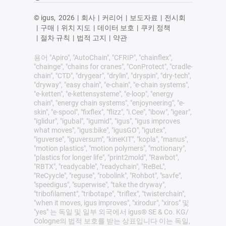
© igus,
2026
|
회사
|
커리어
|
보도자료
|
전시회
|
구매
|
위치 지도
|
데이터 보호
|
쿠키 정책
|
절차 규칙
|
법적 고지
|
약관
용어 "Apiro", "AutoChain", "CFRIP", "chainflex",
"chainge", "chains for cranes", "ConProtect", "cradle-
chain", "CTD", "drygear", "drylin", "dryspin", "dry-tech",
"dryway", "easy chain", "e-chain", "e-chain systems",
"e-ketten", "e-kettensysteme", "e-loop", "energy
chain", "energy chain systems", "enjoyneering", "e-
skin", "e-spool", "fixflex", "flizz", "i.Cee", "ibow", "igear",
"iglidur", "igubal", "igumid", "igus", "igus improves
what moves", "igus:bike", "igusGO", "igutex",
"iguverse", "iguversum", "kineKIT", "kopla", "manus",
"motion plastics", "motion polymers", "motionary",
"plastics for longer life", "print2mold", "Rawbot",
"RBTX", "readycable", "readychain", "ReBeL",
"ReCyycle", "reguse", "robolink", "Rohbot", "savfe",
"speedigus", "superwise", "take the dryway",
"tribofilament", "tribotape", "triflex", "twisterchain",
"when it moves, igus improves", "xirodur", "xiros" 및
"yes" 는 독일 및 일부 외국에서 igus® SE & Co. KG/
Cologne의 법적 보호를 받는 상표입니다 이는 독일,