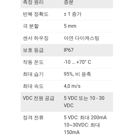
측정 원리
증분
반복 정확도
± 1 증가
극 분할
5 mm
센서 하우징
아연 다이캐스팅
보호 등급
IP67
작동 온도
-10 … +70° C
최대 습기
95%, 비 응축
최대 속도
4,0 m/s
VDC 전원 공급
5 VDC 또는 10 - 30
VDC
정격 전류
5 VDC: 최대 200mA
10~30VDC: 최대
150mA