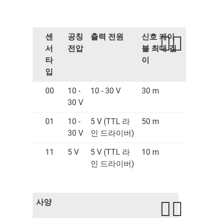
센
공칭
출력 전원
신호 케이
서
전압
블 최대 길
타
이
입
00
10 -
10 - 30 V
30 m
30 V
01
10 -
5 V (TTL 라
50 m
30 V
인 드라이버)
11
5 V
5 V (TTL 라
10 m
인 드라이버)
사양