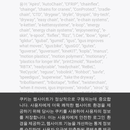
용어 "Apiro", "AutoChain", "CFRIP", "chainflex",
"chainge", "chains for cranes", "ConProtect", "cradle-
chain", "CTD", "drygear", "drylin", "dryspin", "dry-tech",
"dryway", "easy chain", "e-chain", "e-chain systems",
"e-ketten", "e-kettensysteme", "e-loop", "energy
chain", "energy chain systems", "enjoyneering", "e-
skin", "e-spool", "fixflex", "flizz", "i.Cee", "ibow", "igear",
"iglidur", "igubal", "igumid", "igus", "igus improves
what moves", "igus:bike", "igusGO", "igutex",
"iguverse", "iguversum", "kineKIT", "kopla", "manus",
"motion plastics", "motion polymers", "motionary",
"plastics for longer life", "print2mold", "Rawbot",
"RBTX", "readycable", "readychain", "ReBeL",
"ReCyycle", "reguse", "robolink", "Rohbot", "savfe",
"speedigus", "superwise", "take the dryway",
"tribofilament", "tribotape", "triflex", "twisterchain",
"when it moves, igus improves", "xirodur", "xiros" 및
"yes" 는 독일 및 일부 외국에서 igus® SE & Co. KG/
Cologne의 법적 보호를 받는 상표입니다 이는 독일,
쿠키는 웹사이트가 정상적으로 구동되는데 중요합
유럽연합, 미국 및/또는 기타 국가 또는 관할권에서
니다. 사용자에게 더욱 쾌적한 웹사이트 환경을 제
igus SE & Co. KG 또는 igus의 계열사가 보유한 상표
공하기 위해 당사는 쿠키를 사용하여 사용자의 정보
(예: 출원 중인 상표 또는 등록 상표)의 전체 목록이
를 저장합니다. 이는 사용자에게 안전한 로그인 환
아닙니다.
경을 제공하고, 웹사이트 기능을 개선하는 통계 정보
igus® SE & Co. KG는 Allen Bradley, B&R, Baumüller,
를 수집하며, 사용자 요구에 맞춤화된 콘텐츠를 제공