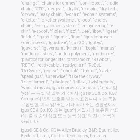
"chainge", "chains for cranes", "ConProtect", "cradle-
chain", "CTD", "drygear", "drylin", "dryspin", "dry-tech",
"dryway", "easy chain", "e-chain", "e-chain systems",
"e-ketten", "e-kettensysteme", "e-loop", "energy
chain", "energy chain systems", "enjoyneering", "e-
skin", "e-spool", "fixflex", "flizz", "i.Cee", "ibow", "igear",
"iglidur", "igubal", "igumid", "igus", "igus improves
what moves", "igus:bike", "igusGO", "igutex",
"iguverse", "iguversum", "kineKIT", "kopla", "manus",
"motion plastics", "motion polymers", "motionary",
"plastics for longer life", "print2mold", "Rawbot",
"RBTX", "readycable", "readychain", "ReBeL",
"ReCyycle", "reguse", "robolink", "Rohbot", "savfe",
"speedigus", "superwise", "take the dryway",
"tribofilament", "tribotape", "triflex", "twisterchain",
"when it moves, igus improves", "xirodur", "xiros" 및
"yes" 는 독일 및 일부 외국에서 igus® SE & Co. KG/
Cologne의 법적 보호를 받는 상표입니다 이는 독일,
유럽연합, 미국 및/또는 기타 국가 또는 관할권에서
igus SE & Co. KG 또는 igus의 계열사가 보유한 상표
(예: 출원 중인 상표 또는 등록 상표)의 전체 목록이
아닙니다.
igus® SE & Co. KG는 Allen Bradley, B&R, Baumüller,
Beckhoff, Lahr, Control Techniques, Danaher