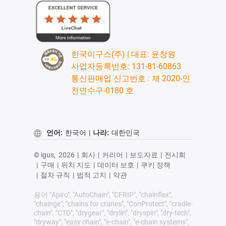
한국이구스(주) | 대표: 윤창원
사업자등록번호: 131-81-60863
통신판매업 신고번호 : 제 2020-인
천연수구-0180 호
언어:
한국어
|
나라:
대한민국
© igus,
2026
|
회사
|
커리어
|
보도자료
|
전시회
|
구매
|
위치 지도
|
데이터 보호
|
쿠키 정책
|
절차 규칙
|
법적 고지
|
약관
용어 "Apiro", "AutoChain", "CFRIP", "chainflex",
"chainge", "chains for cranes", "ConProtect", "cradle-
chain", "CTD", "drygear", "drylin", "dryspin", "dry-tech",
"dryway", "easy chain", "e-chain", "e-chain systems",