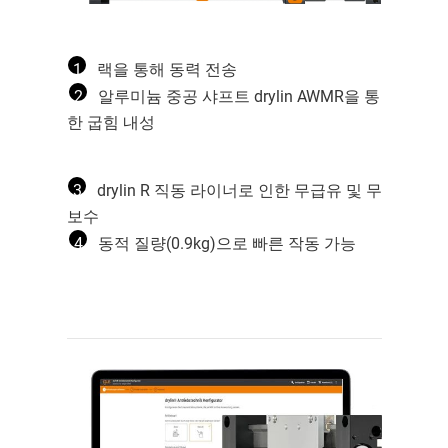
1
랙을 통해 동력 전송
2
알루미늄 중공 샤프트 drylin AWMR을 통
한 굽힘 내성
3
drylin R 직동 라이너로 인한 무급유 및 무
보수
4
동적 질량(0.9kg)으로 빠른 작동 가능