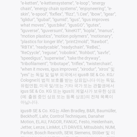
"e-ketten", "e-kettensysteme", "e-loop", "energy
chain", "energy chain systems", "enjoyneering", "e-
skin", "e-spool", "fixflex", "flizz", "i.Cee", "ibow", "igear",
"iglidur", "igubal", "igumid", "igus", "igus improves
what moves", "igus:bike", "igusGO", "igutex",
"iguverse", "iguversum", "kineKIT", "kopla", "manus",
"motion plastics", "motion polymers", "motionary",
"plastics for longer life", "print2mold", "Rawbot",
"RBTX", "readycable", "readychain", "ReBeL",
"ReCyycle", "reguse", "robolink", "Rohbot", "savfe",
"speedigus", "superwise", "take the dryway",
"tribofilament", "tribotape", "triflex", "twisterchain",
"when it moves, igus improves", "xirodur", "xiros" 및
"yes" 는 독일 및 일부 외국에서 igus® SE & Co. KG/
Cologne의 법적 보호를 받는 상표입니다 이는 독일,
유럽연합, 미국 및/또는 기타 국가 또는 관할권에서
igus SE & Co. KG 또는 igus의 계열사가 보유한 상표
(예: 출원 중인 상표 또는 등록 상표)의 전체 목록이
아닙니다.
igus® SE & Co. KG는 Allen Bradley, B&R, Baumüller,
Beckhoff, Lahr, Control Techniques, Danaher
Motion, ELAU, FAGOR, FANUC, Festo, Heidenhain,
Jetter, Lenze, LinMot, LTi DRiVES, Mitsubishi, NUM,
Parker, Bosch Rexroth, SEW, Siemens, Stöber 및 이