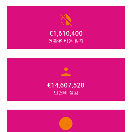
invert_colors_off
€1,610,400
윤활유 비용 절감
person
€14,607,520
인건비 절감
access_time