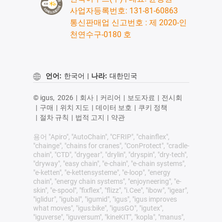
사업자등록번호: 131-81-60863
통신판매업 신고번호 : 제 2020-인
천연수구-0180 호
언어:
한국어
|
나라:
대한민국
© igus,
2026
|
회사
|
커리어
|
보도자료
|
전시회
|
구매
|
위치 지도
|
데이터 보호
|
쿠키 정책
|
절차 규칙
|
법적 고지
|
약관
용어 "Apiro", "AutoChain", "CFRIP", "chainflex",
"chainge", "chains for cranes", "ConProtect", "cradle-
chain", "CTD", "drygear", "drylin", "dryspin", "dry-tech",
"dryway", "easy chain", "e-chain", "e-chain systems",
"e-ketten", "e-kettensysteme", "e-loop", "energy
chain", "energy chain systems", "enjoyneering", "e-
skin", "e-spool", "fixflex", "flizz", "i.Cee", "ibow", "igear",
"iglidur", "igubal", "igumid", "igus", "igus improves
what moves", "igus:bike", "igusGO", "igutex",
"iguverse", "iguversum", "kineKIT", "kopla", "manus",