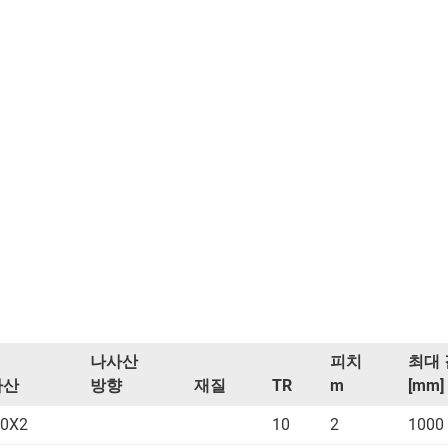
나사산
피치
최대 
사산
방향
재질
TR
m
[mm]
0X2
10
2
1000