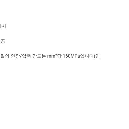
나사
가공
 재질의 인장/압축 강도는 mm²당 160MPa입니다(연