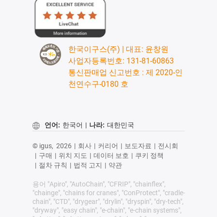
한국이구스(주) | 대표: 윤창원
사업자등록번호: 131-81-60863
통신판매업 신고번호 : 제 2020-인
천연수구-0180 호
언어:
한국어
|
나라:
대한민국
© igus,
2026
|
회사
|
커리어
|
보도자료
|
전시회
|
구매
|
위치 지도
|
데이터 보호
|
쿠키 정책
|
절차 규칙
|
법적 고지
|
약관
용어 "Apiro", "AutoChain", "CFRIP", "chainflex",
"chainge", "chains for cranes", "ConProtect", "cradle-
chain", "CTD", "drygear", "drylin", "dryspin", "dry-tech",
"dryway", "easy chain", "e-chain", "e-chain systems",