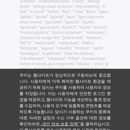
"e-ketten", "e-kettensysteme", "e-loop", "energy
chain", "energy chain systems", "enjoyneering", "e-
skin", "e-spool", "fixflex", "flizz", "i.Cee", "ibow", "igear",
"iglidur", "igubal", "igumid", "igus", "igus improves
what moves", "igus:bike", "igusGO", "igutex",
"iguverse", "iguversum", "kineKIT", "kopla", "manus",
"motion plastics", "motion polymers", "motionary",
"plastics for longer life", "print2mold", "Rawbot",
"RBTX", "readycable", "readychain", "ReBeL",
"ReCyycle", "reguse", "robolink", "Rohbot", "savfe",
"speedigus", "superwise", "take the dryway",
"tribofilament", "tribotape", "triflex", "twisterchain",
"when it moves, igus improves", "xirodur", "xiros" 및
"yes" 는 독일 및 일부 외국에서 igus® SE & Co. KG/
Cologne의 법적 보호를 받는 상표입니다 이는 독일,
쿠키는 웹사이트가 정상적으로 구동되는데 중요합
유럽연합, 미국 및/또는 기타 국가 또는 관할권에서
니다. 사용자에게 더욱 쾌적한 웹사이트 환경을 제
igus SE & Co. KG 또는 igus의 계열사가 보유한 상표
공하기 위해 당사는 쿠키를 사용하여 사용자의 정보
(예: 출원 중인 상표 또는 등록 상표)의 전체 목록이
를 저장합니다. 이는 사용자에게 안전한 로그인 환
아닙니다.
경을 제공하고, 웹사이트 기능을 개선하는 통계 정보
igus® SE & Co. KG는 Allen Bradley, B&R, Baumüller,
를 수집하며, 사용자 요구에 맞춤화된 콘텐츠를 제공
Beckhoff, Lahr, Control Techniques, Danaher
하도록 기능합니다. 당사가 사용하는 쿠키의 종류에
Motion, ELAU, FAGOR, FANUC, Festo, Heidenhain,
대한 자세한 설명과 수신 거부 옵션에 대한 정보를
Jetter, Lenze, LinMot, LTi DRiVES, Mitsubishi, NUM,
확인하려면
„개인 정보 보호 정책“
을 클릭하십시오.
Parker, Bosch Rexroth, SEW, Siemens, Stöber 및 이
웹사이트에서 언급된 다른 모든 드라이브 제조업체