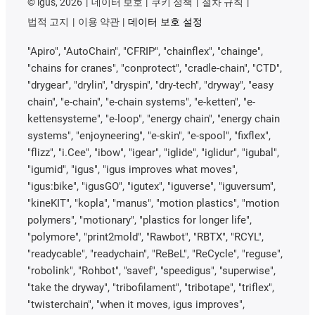
©
igus, 2026
데이터 보호
쿠키 정책
절차 규칙
법적 고지
이용 약관
데이터 보호 설정
"Apiro", "AutoChain", "CFRIP", "chainflex", "chainge",
"chains for cranes", "conprotect", "cradle-chain", "CTD",
"drygear", "drylin", "dryspin", "dry-tech", "dryway", "easy
chain", "e-chain", "e-chain systems", "e-ketten", "e-
kettensysteme", "e-loop", "energy chain", "energy chain
systems", "enjoyneering", "e-skin", "e-spool", "fixflex",
"flizz", "i.Cee", "ibow", "igear", "iglide", "iglidur", "igubal",
"igumid", "igus", "igus improves what moves",
"igus:bike", "igusGO", "igutex", "iguverse", "iguversum",
"kineKIT", "kopla", "manus", "motion plastics", "motion
polymers", "motionary", "plastics for longer life",
"polymore", "print2mold", "Rawbot", "RBTX", "RCYL",
"readycable", "readychain", "ReBeL", "ReCycle", "reguse",
"robolink", "Rohbot", "savef", "speedigus", "superwise",
"take the dryway", "tribofilament", "tribotape", "triflex",
"twisterchain", "when it moves, igus improves",