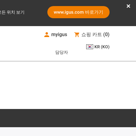
www.igus.com 바로가기
모든 위치 보기
myigus
쇼핑 카트
(
0
)
KR (KO)
담당자