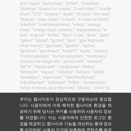
용어 "Apiro", "AutoChain", "CFRIP", "chainflex",
"chainge", "chains for cranes", "ConProtect", "cradle-
chain", "CTD", "drygear", "drylin", "dryspin", "dry-tech",
"dryway", "easy chain", "e-chain", "e-chain systems",
"e-ketten", "e-kettensysteme", "e-loop", "energy
chain", "energy chain systems", "enjoyneering", "e-
skin", "e-spool", "fixflex", "flizz", "i.Cee", "ibow", "igear",
"iglidur", "igubal", "igumid", "igus", "igus improves
what moves", "igus:bike", "igusGO", "igutex",
"iguverse", "iguversum", "kineKIT", "kopla", "manus",
"motion plastics", "motion polymers", "motionary",
"plastics for longer life", "print2mold", "Rawbot",
"RBTX", "readycable", "readychain", "ReBeL",
"ReCyycle", "reguse", "robolink", "Rohbot", "savfe",
"speedigus", "superwise", "take the dryway",
"tribofilament", "tribotape", "triflex", "twisterchain",
"when it moves, igus improves", "xirodur", "xiros" 및
"yes" 는 독일 및 일부 외국에서 igus® SE & Co. KG/
Cologne의 법적 보호를 받는 상표입니다 이는 독일,
쿠키는 웹사이트가 정상적으로 구동되는데 중요합
유럽연합, 미국 및/또는 기타 국가 또는 관할권에서
니다. 사용자에게 더욱 쾌적한 웹사이트 환경을 제
igus SE & Co. KG 또는 igus의 계열사가 보유한 상표
공하기 위해 당사는 쿠키를 사용하여 사용자의 정보
(예: 출원 중인 상표 또는 등록 상표)의 전체 목록이
를 저장합니다. 이는 사용자에게 안전한 로그인 환
아닙니다.
경을 제공하고, 웹사이트 기능을 개선하는 통계 정보
igus® SE & Co. KG는 Allen Bradley, B&R, Baumüller,
를 수집하며, 사용자 요구에 맞춤화된 콘텐츠를 제공