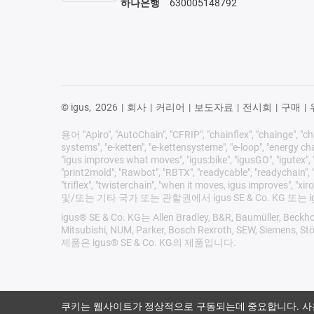
하나은행
630005148792
© igus,
2026
|
회사
|
커리어
|
보도자료
|
전시회
|
구매
|
용어 "Apiro", "AutoChain", "CFRIP", "chainflex", "chainge", "chai
systems", "e-ketten", "e-kettensysteme", "e-loop", "energy chain",
"igus improves what moves", "igus:bike", "igusGO", "igutex", "
"print2mold", "Rawbot", "RBTX", "readycable", "readychain", "R
"triflex", "twisterchain", "when it moves, igus i
및/또는 기타 국가 또는 관할권에서 igus SE & Co. KG 
igus® SE & Co. KG는 Allen Bradley, B&R, Baumüller, Beckhof
Mitsubishi, NUM, Parker, Bosch Rexroth,
제품은 igus® SE & Co. KG의 제품입니다.
쿠키는 웹사이트가 정상적으로 구동되는데 중요합니다. 사