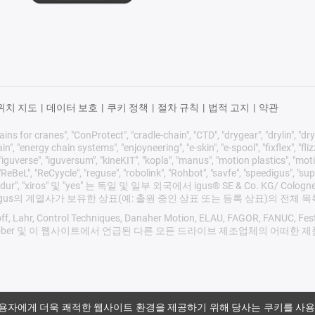
위치 지도
|
데이터 보호
|
쿠키 정책
|
절차 규칙
|
법적 고지
|
약관
ns for cranes", "ConProtect", "cradle-chain", "CTD", "drygear", "drylin", "drys
 "energy chain systems", "enjoyneering", "e-skin", "e-spool", "fixflex", "flizz", 
iguverse", "iguversum", "kineKIT", "kopla", "manus", "motion plastics", "moti
eBeL", "ReCyycle", "reguse", "robolink", "Rohbot", "savfe", "speedigus", "sup
mproves", "xirodur", "xiros" 및 "yes" 는 독일 및 일부 외국에서 igus® SE &
또는 igus의 계열사가 보유한 상표(예: 출원 중인 상표 또는 등록 상표)의 전체 
f, Lahr, Control Techniques, Danaher Motion, ELAU, FAGOR, FANUC, Festo,
 SEW, Siemens, Stöber 및 이 웹사이트에서 언급된 다른 모든 드라이브 제조
용자에게 더욱 쾌적한 웹사이트 환경을 제공하기 위해 당사는 쿠키를 사용