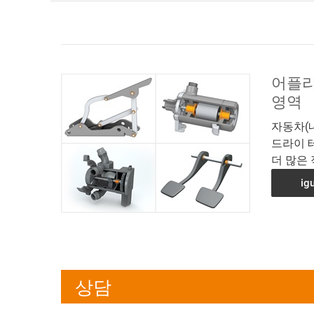
어플리
영역
자동차(내
드라이 
더 많은
i
상담