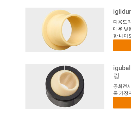
igli
다용도의
매우 낮
한 내마
igub
링
공회전시
록 가장