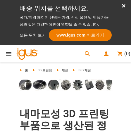
배송 위치를 선택하세요.
국가/지역 페이지 선택은 가격, 선적 옵션 및 제품 가용
성과 같은 다양한 요인에 영향을 줄 수 있습니다.
www.igus.com 바로가기
모든 위치 보기
search
(
0
)
search
홈
3D 프린팅
재질
ESD 재질
내마모성 3D 프린팅
부품으로 생산된 정