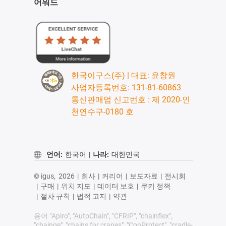
어워드
한국이구스(주) | 대표: 윤창원
사업자등록번호: 131-81-60863
통신판매업 신고번호 : 제 2020-인
천연수구-0180 호
언어:
한국어
|
나라:
대한민국
© igus,
2026
|
회사
|
커리어
|
보도자료
|
전시회
|
구매
|
위치 지도
|
데이터 보호
|
쿠키 정책
|
절차 규칙
|
법적 고지
|
약관
용어 "Apiro", "AutoChain", "CFRIP", "chainflex",
"chainge", "chains for cranes", "ConProtect", "cradle-