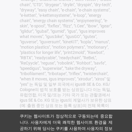
chain", "CTD", "drygear", "drylin", "dryspin", "dry-tech",
"dryway", "easy chain", "e-chain", "e-chain systems",
"e-ketten", "e-kettensysteme", "e-loop", "energy
chain", "energy chain systems", "enjoyneering", "e-
skin", "e-spool", "fixflex", "flizz", "i.Cee", "ibow", "igear",
"iglidur", "igubal", "igumid", "igus", "igus improves
what moves", "igus:bike", "igusGO", "igutex",
"iguverse", "iguversum", "kineKIT", "kopla", "manus",
"motion plastics", "motion polymers", "motionary",
"plastics for longer life", "print2mold", "Rawbot",
"RBTX", "readycable", "readychain", "ReBeL",
"ReCyycle", "reguse", "robolink", "Rohbot", "savfe",
"speedigus", "superwise", "take the dryway",
"tribofilament", "tribotape", "triflex", "twisterchain",
"when it moves, igus improves", "xirodur", "xiros" 및
"yes" 는 독일 및 일부 외국에서 igus® SE & Co. KG/
Cologne의 법적 보호를 받는 상표입니다 이는 독일,
유럽연합, 미국 및/또는 기타 국가 또는 관할권에서
igus SE & Co. KG 또는 igus의 계열사가 보유한 상표
(예: 출원 중인 상표 또는 등록 상표)의 전체 목록이
아닙니다.
쿠키는 웹사이트가 정상적으로 구동되는데 중요합
igus® SE & Co. KG는 Allen Bradley, B&R, Baumüller,
니다. 사용자에게 더욱 쾌적한 웹사이트 환경을 제
Beckhoff, Lahr, Control Techniques, Danaher
공하기 위해 당사는 쿠키를 사용하여 사용자의 정보
Motion, ELAU, FAGOR, FANUC, Festo, Heidenhain,