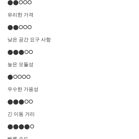
⬤⬤⭘⭘⭘
유리한 가격
⬤⬤⭘⭘⭘
낮은 공간 요구 사항
⬤⬤⬤⭘⭘
높은 모듈성
⬤⭘⭘⭘⭘
우수한 가용성
⬤⬤⬤⭘⭘
긴 이동 거리
⬤⬤⬤⬤⭘
빠른 속도