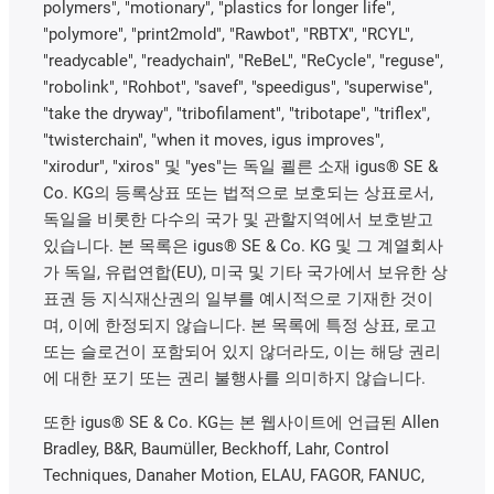
polymers", "motionary", "plastics for longer life",
"polymore", "print2mold", "Rawbot", "RBTX", "RCYL",
"readycable", "readychain", "ReBeL", "ReCycle", "reguse",
"robolink", "Rohbot", "savef", "speedigus", "superwise",
"take the dryway", "tribofilament", "tribotape", "triflex",
"twisterchain", "when it moves, igus improves",
"xirodur", "xiros" 및 "yes"는 독일 쾰른 소재 igus® SE &
Co. KG의 등록상표 또는 법적으로 보호되는 상표로서,
독일을 비롯한 다수의 국가 및 관할지역에서 보호받고
있습니다. 본 목록은 igus® SE & Co. KG 및 그 계열회사
가 독일, 유럽연합(EU), 미국 및 기타 국가에서 보유한 상
표권 등 지식재산권의 일부를 예시적으로 기재한 것이
며, 이에 한정되지 않습니다. 본 목록에 특정 상표, 로고
또는 슬로건이 포함되어 있지 않더라도, 이는 해당 권리
에 대한 포기 또는 권리 불행사를 의미하지 않습니다.
또한 igus® SE & Co. KG는 본 웹사이트에 언급된 Allen
Bradley, B&R, Baumüller, Beckhoff, Lahr, Control
Techniques, Danaher Motion, ELAU, FAGOR, FANUC,