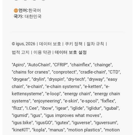
언어:
한국어
국가:
대한민국
©
igus, 2026
데이터 보호
쿠키 정책
절차 규칙
법적 고지
이용 약관
데이터 보호 설정
"Apiro", "AutoChain", "CFRIP", "chainflex", "chainge",
"chains for cranes", "conprotect", "cradle-chain", "CTD",
"drygear", "drylin", "dryspin", "dry-tech", "dryway", "easy
chain", "e-chain", "e-chain systems", "e-ketten", "e-
kettensysteme", "e-loop", "energy chain", "energy chain
systems", "enjoyneering", "e-skin", "e-spool", "fixflex",
"flizz", "i.Cee", "ibow", "igear", "iglide", "iglidur", "igubal",
"igumid", "igus", "igus improves what moves",
"igus:bike", "igusGO", "igutex", "iguverse", "iguversum",
"kineKIT", "kopla", "manus", "motion plastics", "motion