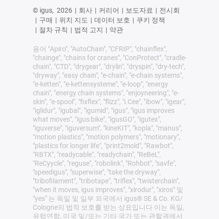
© igus,
2026
|
회사
|
커리어
|
보도자료
|
전시회
|
구매
|
위치 지도
|
데이터 보호
|
쿠키 정책
|
절차 규칙
|
법적 고지
|
약관
용어 "Apiro", "AutoChain", "CFRIP", "chainflex",
"chainge", "chains for cranes", "ConProtect", "cradle-
chain", "CTD", "drygear", "drylin", "dryspin", "dry-tech",
"dryway", "easy chain", "e-chain", "e-chain systems",
"e-ketten", "e-kettensysteme", "e-loop", "energy
chain", "energy chain systems", "enjoyneering", "e-
skin", "e-spool", "fixflex", "flizz", "i.Cee", "ibow", "igear",
"iglidur", "igubal", "igumid", "igus", "igus improves
what moves", "igus:bike", "igusGO", "igutex",
"iguverse", "iguversum", "kineKIT", "kopla", "manus",
"motion plastics", "motion polymers", "motionary",
"plastics for longer life", "print2mold", "Rawbot",
"RBTX", "readycable", "readychain", "ReBeL",
"ReCyycle", "reguse", "robolink", "Rohbot", "savfe",
"speedigus", "superwise", "take the dryway",
"tribofilament", "tribotape", "triflex", "twisterchain",
"when it moves, igus improves", "xirodur", "xiros" 및
"yes" 는 독일 및 일부 외국에서 igus® SE & Co. KG/
Cologne의 법적 보호를 받는 상표입니다 이는 독일,
유럽연합, 미국 및/또는 기타 국가 또는 관할권에서