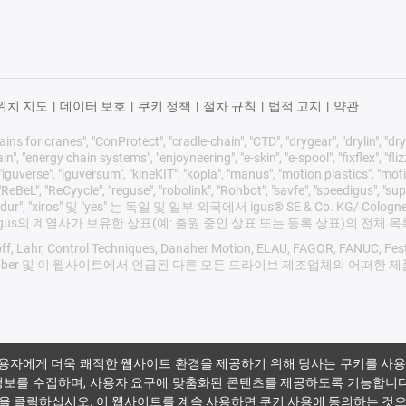
위치 지도
|
데이터 보호
|
쿠키 정책
|
절차 규칙
|
법적 고지
|
약관
ns for cranes", "ConProtect", "cradle-chain", "CTD", "drygear", "drylin", "drys
 "energy chain systems", "enjoyneering", "e-skin", "e-spool", "fixflex", "flizz", 
iguverse", "iguversum", "kineKIT", "kopla", "manus", "motion plastics", "moti
eBeL", "ReCyycle", "reguse", "robolink", "Rohbot", "savfe", "speedigus", "sup
mproves", "xirodur", "xiros" 및 "yes" 는 독일 및 일부 외국에서 igus® SE &
또는 igus의 계열사가 보유한 상표(예: 출원 중인 상표 또는 등록 상표)의 전체 
f, Lahr, Control Techniques, Danaher Motion, ELAU, FAGOR, FANUC, Festo,
 SEW, Siemens, Stöber 및 이 웹사이트에서 언급된 다른 모든 드라이브 제조
용자에게 더욱 쾌적한 웹사이트 환경을 제공하기 위해 당사는 쿠키를 사용
정보를 수집하며, 사용자 요구에 맞춤화된 콘텐츠를 제공하도록 기능합니다
을 클릭하십시오.
이 웹사이트를 계속 사용하면 쿠키 사용에 동의하는 것