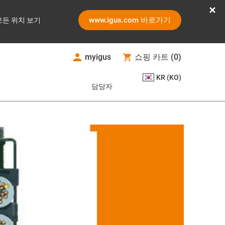
www.igus.com 바로가기
모든 위치 보기
myigus
쇼핑 카트
(
0
)
KR (KO)
담당자