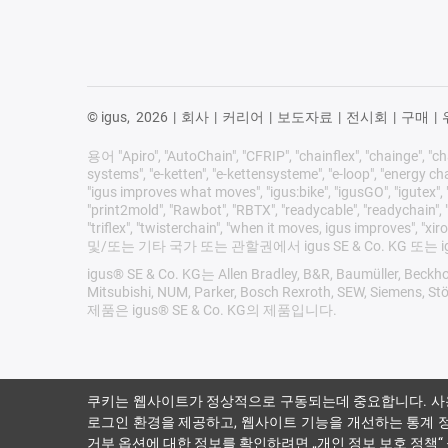
© igus,
2026
|
회사
|
커리어
|
보도자료
|
전시회
|
구매
|
용어 "Apiro", "AutoChain", "CFRIP", "chainflex", "chainge", "chai
systems", "e-ketten", "e-kettensysteme", "e-loop", "energy chain",
"igus improves what moves", "igus:bike", "igusGO", "igutex", "
"print2mold", "Rawbot", "RBTX", "readycable", "readychain", "R
"triflex", "twisterchain", "when it moves, igus i
및/또는 기타 국가 또는 관할권에서 igus SE & Co. KG 
igus® SE & Co. KG는 Allen Bradley, B&R, Baumüller, Beckhof
Mitsubishi, NUM, Parker, Bosch Rexroth,
제품은 igus® SE & Co. KG의 제품입니다.
쿠키는 웹사이트가 정상적으로 구동되는데 중요합니다. 사
로그인 환경을 제공하고, 웹사이트 기능을 개선하는 통계 
거부 옵션에 대한 정보를 확인하려면
„개인 정보 보호 정책“