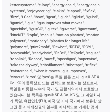
kettensysteme", "e-loop", "energy chain", "energy chain
systems", "enjoyneering", "e-skin", "e-spool", "fixflex",
"flizz", "i.Cee", "ibow", "igear", "iglide", "iglidur", "igubal",
"igumid", "igus", "igus improves what moves",
"igus:bike", "igusGO", "igutex", "iguverse", "iguversum",
"kineKIT", "kopla", "manus", "motion plastics", "motion
polymers", "motionary", "plastics for longer life",
"polymore", "print2mold", "Rawbot", "RBTX", "RCYL",
"readycable", "readychain", "ReBeL", "ReCycle", "reguse",
"robolink", "Rohbot", "savef", "speedigus", "superwise",
"take the dryway", "tribofilament", "tribotape", "triflex",
"twisterchain", "when it moves, igus improves",
"xirodur", "xiros" 및 "yes"는 독일 쾰른 소재 igus® SE &
Co. KG의 등록상표 또는 법적으로 보호되는 상표로서,
독일을 비롯한 다수의 국가 및 관할지역에서 보호받고
있습니다. 본 목록은 igus® SE & Co. KG 및 그 계열회사
가 독일, 유럽연합(EU), 미국 및 기타 국가에서 보유한 상
표권 등 지식재산권의 일부를 예시적으로 기재한 것이