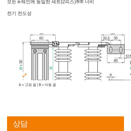
모든 e-체인에 동일한 세트(2피스)®® 너비
전기 전도성
A = 고정 끝 | B = 이동 끝
상담