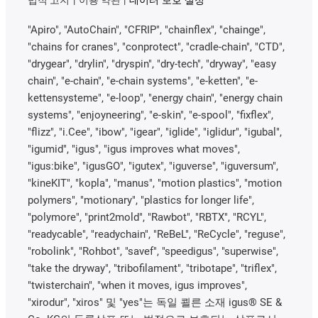
"Apiro", "AutoChain", "CFRIP", "chainflex", "chainge",
"chains for cranes", "conprotect", "cradle-chain", "CTD",
"drygear", "drylin", "dryspin", "dry-tech", "dryway", "easy
chain", "e-chain", "e-chain systems", "e-ketten", "e-
kettensysteme", "e-loop", "energy chain", "energy chain
systems", "enjoyneering", "e-skin", "e-spool", "fixflex",
"flizz", "i.Cee", "ibow", "igear", "iglide", "iglidur", "igubal",
"igumid", "igus", "igus improves what moves",
"igus:bike", "igusGO", "igutex", "iguverse", "iguversum",
"kineKIT", "kopla", "manus", "motion plastics", "motion
polymers", "motionary", "plastics for longer life",
"polymore", "print2mold", "Rawbot", "RBTX", "RCYL",
"readycable", "readychain", "ReBeL", "ReCycle", "reguse",
"robolink", "Rohbot", "savef", "speedigus", "superwise",
"take the dryway", "tribofilament", "tribotape", "triflex",
"twisterchain", "when it moves, igus improves",
"xirodur", "xiros" 및 "yes"는 독일 쾰른 소재 igus® SE &