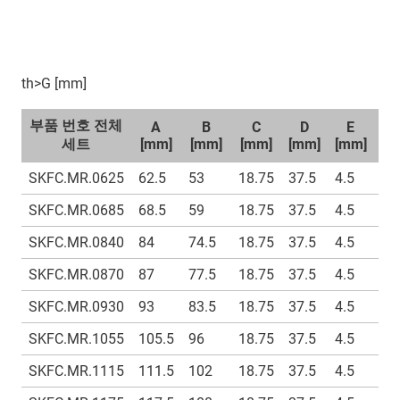
th>G [mm]
부품 번호 전체
A
B
C
D
E
세트
[mm]
[mm]
[mm]
[mm]
[mm]
[m
SKFC.MR.0625
62.5
53
18.75
37.5
4.5
9
SKFC.MR.0685
68.5
59
18.75
37.5
4.5
9
SKFC.MR.0840
84
74.5
18.75
37.5
4.5
9
SKFC.MR.0870
87
77.5
18.75
37.5
4.5
9
SKFC.MR.0930
93
83.5
18.75
37.5
4.5
9
SKFC.MR.1055
105.5
96
18.75
37.5
4.5
9
SKFC.MR.1115
111.5
102
18.75
37.5
4.5
9