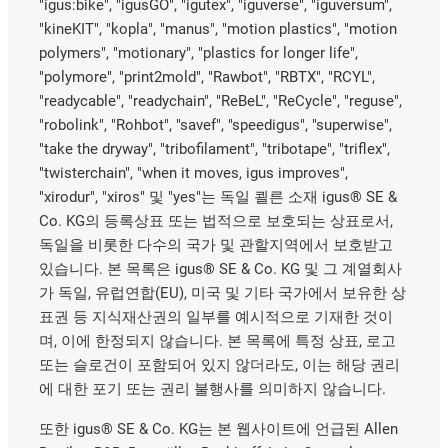
"igus:bike", "igusGO", "igutex", "iguverse", "iguversum",
"kineKIT", "kopla", "manus", "motion plastics", "motion
polymers", "motionary", "plastics for longer life",
"polymore", "print2mold", "Rawbot", "RBTX", "RCYL",
"readycable", "readychain", "ReBeL", "ReCycle", "reguse",
"robolink", "Rohbot", "savef", "speedigus", "superwise",
"take the dryway", "tribofilament", "tribotape", "triflex",
"twisterchain", "when it moves, igus improves",
"xirodur", "xiros" 및 "yes"는 독일 쾰른 소재 igus® SE &
Co. KG의 등록상표 또는 법적으로 보호되는 상표로서,
독일을 비롯한 다수의 국가 및 관할지역에서 보호받고
있습니다. 본 목록은 igus® SE & Co. KG 및 그 계열회사
가 독일, 유럽연합(EU), 미국 및 기타 국가에서 보유한 상
표권 등 지식재산권의 일부를 예시적으로 기재한 것이
며, 이에 한정되지 않습니다. 본 목록에 특정 상표, 로고
또는 슬로건이 포함되어 있지 않더라도, 이는 해당 권리
에 대한 포기 또는 권리 불행사를 의미하지 않습니다.
또한 igus® SE & Co. KG는 본 웹사이트에 언급된 Allen