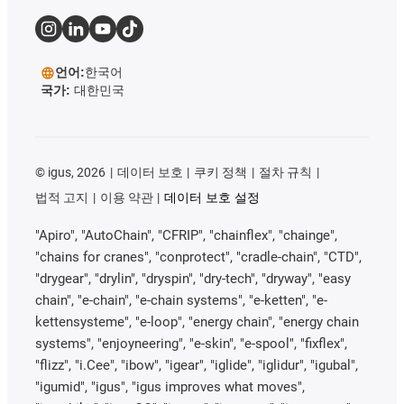
언어:
한국어
국가:
대한민국
©
igus, 2026
데이터 보호
쿠키 정책
절차 규칙
법적 고지
이용 약관
데이터 보호 설정
"Apiro", "AutoChain", "CFRIP", "chainflex", "chainge",
"chains for cranes", "conprotect", "cradle-chain", "CTD",
"drygear", "drylin", "dryspin", "dry-tech", "dryway", "easy
chain", "e-chain", "e-chain systems", "e-ketten", "e-
kettensysteme", "e-loop", "energy chain", "energy chain
systems", "enjoyneering", "e-skin", "e-spool", "fixflex",
"flizz", "i.Cee", "ibow", "igear", "iglide", "iglidur", "igubal",
"igumid", "igus", "igus improves what moves",