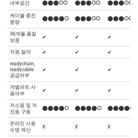
⬤⬤⬤⭘⭘
⬤⬤⬤⭘⭘
⬤⬤⬤⭘⭘
내부공간
케이블 충진
⬤⬤⬤⬤⭘
⬤⬤⬤⭘⭘
⬤⬤⬤⭘⭘
중량
36개월 품질
✔
✔
✔
보증
자원 절약
✔
✔
✔
readychain,
readycable
✔
✔
✔
공급여부
개별파트 사
✔
✔
✔
용여부
저소음 및 저
⬤⬤⬤⬤⭘
⬤⬤⬤⬤⭘
⬤⬤⬤⬤⭘
진동 구동
온라인 사용
X
X
X
수명 계산