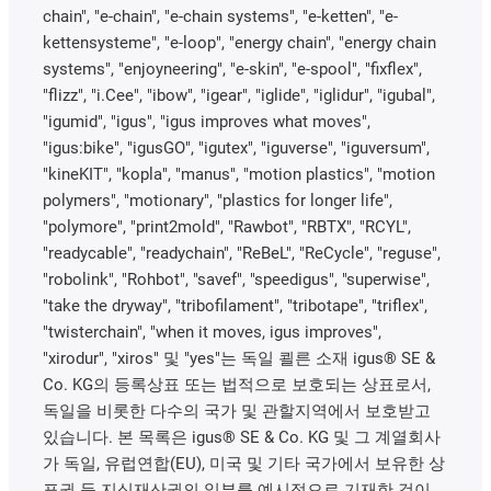
chain", "e-chain", "e-chain systems", "e-ketten", "e-
kettensysteme", "e-loop", "energy chain", "energy chain
systems", "enjoyneering", "e-skin", "e-spool", "fixflex",
"flizz", "i.Cee", "ibow", "igear", "iglide", "iglidur", "igubal",
"igumid", "igus", "igus improves what moves",
"igus:bike", "igusGO", "igutex", "iguverse", "iguversum",
"kineKIT", "kopla", "manus", "motion plastics", "motion
polymers", "motionary", "plastics for longer life",
"polymore", "print2mold", "Rawbot", "RBTX", "RCYL",
"readycable", "readychain", "ReBeL", "ReCycle", "reguse",
"robolink", "Rohbot", "savef", "speedigus", "superwise",
"take the dryway", "tribofilament", "tribotape", "triflex",
"twisterchain", "when it moves, igus improves",
"xirodur", "xiros" 및 "yes"는 독일 쾰른 소재 igus® SE &
Co. KG의 등록상표 또는 법적으로 보호되는 상표로서,
독일을 비롯한 다수의 국가 및 관할지역에서 보호받고
있습니다. 본 목록은 igus® SE & Co. KG 및 그 계열회사
가 독일, 유럽연합(EU), 미국 및 기타 국가에서 보유한 상
표권 등 지식재산권의 일부를 예시적으로 기재한 것이