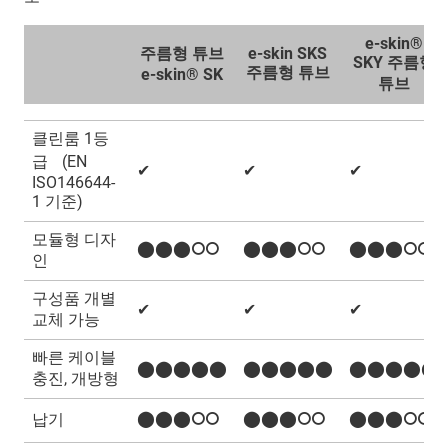
e-skin®
주름형 튜브
e-skin SKS
SKY 주름형
주름형 튜브
e-skin® SK
튜브
클린룸 1등
급 (EN
✔
✔
✔
ISO146644-
1 기준)
모듈형 디자
⬤⬤⬤⭘⭘
⬤⬤⬤⭘⭘
⬤⬤⬤⭘⭘
인
구성품 개별
✔
✔
✔
교체 가능
빠른 케이블
⬤⬤⬤⬤⬤
⬤⬤⬤⬤⬤
⬤⬤⬤⬤⬤
충진, 개방형
⬤⬤⬤⭘⭘
⬤⬤⬤⭘⭘
⬤⬤⬤⭘⭘
납기