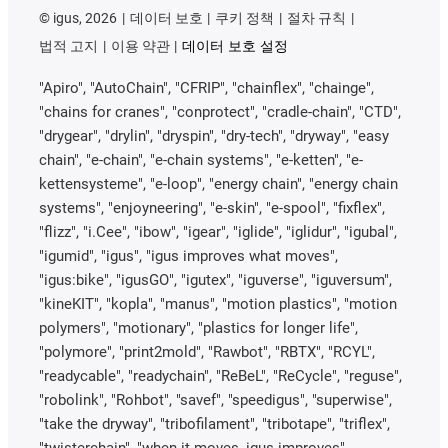
©
igus, 2026
데이터 보호
쿠키 정책
절차 규칙
법적 고지
이용 약관
데이터 보호 설정
"Apiro", "AutoChain", "CFRIP", "chainflex", "chainge",
"chains for cranes", "conprotect", "cradle-chain", "CTD",
"drygear", "drylin", "dryspin", "dry-tech", "dryway", "easy
chain", "e-chain", "e-chain systems", "e-ketten", "e-
kettensysteme", "e-loop", "energy chain", "energy chain
systems", "enjoyneering", "e-skin", "e-spool", "fixflex",
"flizz", "i.Cee", "ibow", "igear", "iglide", "iglidur", "igubal",
"igumid", "igus", "igus improves what moves",
"igus:bike", "igusGO", "igutex", "iguverse", "iguversum",
"kineKIT", "kopla", "manus", "motion plastics", "motion
polymers", "motionary", "plastics for longer life",
"polymore", "print2mold", "Rawbot", "RBTX", "RCYL",
"readycable", "readychain", "ReBeL", "ReCycle", "reguse",
"robolink", "Rohbot", "savef", "speedigus", "superwise",
"take the dryway", "tribofilament", "tribotape", "triflex",