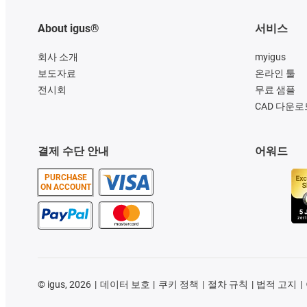
About igus®
서비스
회사 소개
myigus
보도자료
온라인 툴
전시회
무료 샘플
CAD 다운로
결제 수단 안내
어워드
PURCHASE
ON ACCOUNT
©
igus, 2026
데이터 보호
쿠키 정책
절차 규칙
법적 고지