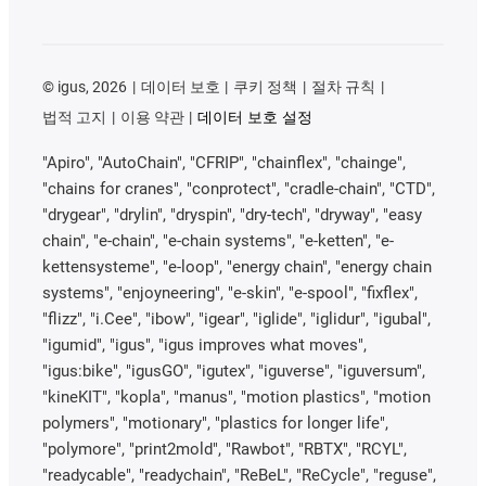
©
igus, 2026
데이터 보호
쿠키 정책
절차 규칙
법적 고지
이용 약관
데이터 보호 설정
"Apiro", "AutoChain", "CFRIP", "chainflex", "chainge",
"chains for cranes", "conprotect", "cradle-chain", "CTD",
"drygear", "drylin", "dryspin", "dry-tech", "dryway", "easy
chain", "e-chain", "e-chain systems", "e-ketten", "e-
kettensysteme", "e-loop", "energy chain", "energy chain
systems", "enjoyneering", "e-skin", "e-spool", "fixflex",
"flizz", "i.Cee", "ibow", "igear", "iglide", "iglidur", "igubal",
"igumid", "igus", "igus improves what moves",
"igus:bike", "igusGO", "igutex", "iguverse", "iguversum",
"kineKIT", "kopla", "manus", "motion plastics", "motion
polymers", "motionary", "plastics for longer life",
"polymore", "print2mold", "Rawbot", "RBTX", "RCYL",
"readycable", "readychain", "ReBeL", "ReCycle", "reguse",