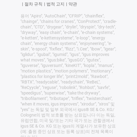
|
절차 규칙
|
법적 고지
|
약관
용어 "Apiro", "AutoChain", "CFRIP", "chainflex",
"chainge", "chains for cranes", "ConProtect", "cradle-
chain", "CTD", "drygear", "drylin", "dryspin", "dry-tech",
"dryway", "easy chain", "e-chain", "e-chain systems",
"e-ketten", "e-kettensysteme", "e-loop", "energy
chain", "energy chain systems", "enjoyneering", "e-
skin", "e-spool", "fixflex", "flizz", "i.Cee", "ibow", "igear",
"iglidur", "igubal", "igumid", "igus", "igus improves
what moves", "igus:bike", "igusGO", "igutex",
"iguverse", "iguversum", "kineKIT", "kopla", "manus",
"motion plastics", "motion polymers", "motionary",
"plastics for longer life", "print2mold", "Rawbot",
"RBTX", "readycable", "readychain", "ReBeL",
"ReCyycle", "reguse", "robolink", "Rohbot", "savfe",
"speedigus", "superwise", "take the dryway",
"tribofilament", "tribotape", "triflex", "twisterchain",
"when it moves, igus improves", "xirodur", "xiros" 및
"yes" 는 독일 및 일부 외국에서 igus® SE & Co. KG/
Cologne의 법적 보호를 받는 상표입니다 이는 독일,
유럽연합, 미국 및/또는 기타 국가 또는 관할권에서
igus SE & Co. KG 또는 igus의 계열사가 보유한 상표
(예: 출원 중인 상표 또는 등록 상표)의 전체 목록이
아닙니다.