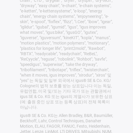
chain", "CTD", "drygear", "drylin", "dryspin", "dry-tech",
"dryway", "easy chain", "e-chain", "e-chain systems",
"e-ketten", "e-kettensysteme", "e-loop", "energy
chain", "energy chain systems", "enjoyneering", "e-
skin", "e-spool", "fixflex", "flizz", "i.Cee", "ibow", "igear",
"iglidur", "igubal", "igumid", "igus", "igus improves
what moves", "igus:bike", "igusGO", "igutex",
"iguverse", "iguversum", "kineKIT", "kopla", "manus",
"motion plastics", "motion polymers", "motionary",
"plastics for longer life", "print2mold", "Rawbot",
"RBTX", "readycable", "readychain", "ReBeL",
"ReCyycle", "reguse", "robolink", "Rohbot", "savfe",
"speedigus", "superwise", "take the dryway",
"tribofilament", "tribotape", "triflex", "twisterchain",
"when it moves, igus improves", "xirodur", "xiros" 및
"yes" 는 독일 및 일부 외국에서 igus® SE & Co. KG/
Cologne의 법적 보호를 받는 상표입니다 이는 독일,
유럽연합, 미국 및/또는 기타 국가 또는 관할권에서
igus SE & Co. KG 또는 igus의 계열사가 보유한 상표
(예: 출원 중인 상표 또는 등록 상표)의 전체 목록이
아닙니다.
igus® SE & Co. KG는 Allen Bradley, B&R, Baumüller,
Beckhoff, Lahr, Control Techniques, Danaher
Motion, ELAU, FAGOR, FANUC, Festo, Heidenhain,
Jetter, Lenze, LinMot, LTi DRiVES, Mitsubishi, NUM,