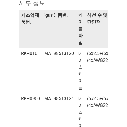
세부 정보
제조업체
igus® 품번.
케
심선 수 및 도체 공
품번.
이
단면적
블
타
입
RKH0101
MAT98513120
베
(5x2.5+(5x0.35)+
이
(4xAWG22)C)C
스
케
이
블
RKH0900
MAT98513121
베
(5x2.5+(5x0.35)+
이
(4xAWG22)C)C
스
케
이