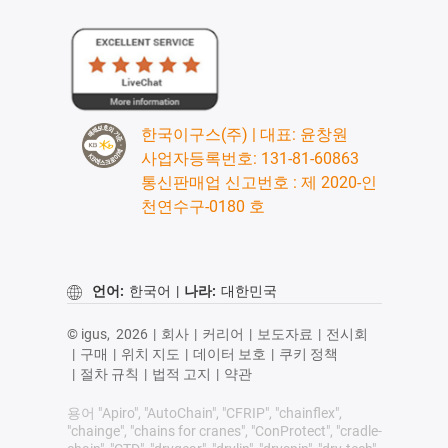
한국이구스(주) | 대표: 윤창원
사업자등록번호: 131-81-60863
통신판매업 신고번호 : 제 2020-인
천연수구-0180 호
언어:
한국어
|
나라:
대한민국
© igus,
2026
|
회사
|
커리어
|
보도자료
|
전시회
|
구매
|
위치 지도
|
데이터 보호
|
쿠키 정책
|
절차 규칙
|
법적 고지
|
약관
용어 "Apiro", "AutoChain", "CFRIP", "chainflex",
"chainge", "chains for cranes", "ConProtect", "cradle-