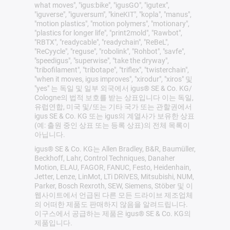
what moves", "igus:bike", "igusGO", "igutex",
"iguverse", "iguversum", "kineKIT", "kopla", "manus",
"motion plastics", "motion polymers", "motionary",
"plastics for longer life", "print2mold", "Rawbot",
"RBTX", "readycable", "readychain", "ReBeL",
"ReCyycle", "reguse", "robolink", "Rohbot", "savfe",
"speedigus", "superwise", "take the dryway",
"tribofilament", "tribotape", "triflex", "twisterchain",
"when it moves, igus improves", "xirodur", "xiros" 및
"yes" 는 독일 및 일부 외국에서 igus® SE & Co. KG/
Cologne의 법적 보호를 받는 상표입니다 이는 독일,
유럽연합, 미국 및/또는 기타 국가 또는 관할권에서
igus SE & Co. KG 또는 igus의 계열사가 보유한 상표
(예: 출원 중인 상표 또는 등록 상표)의 전체 목록이
아닙니다.
igus® SE & Co. KG는 Allen Bradley, B&R, Baumüller,
Beckhoff, Lahr, Control Techniques, Danaher
Motion, ELAU, FAGOR, FANUC, Festo, Heidenhain,
Jetter, Lenze, LinMot, LTi DRiVES, Mitsubishi, NUM,
Parker, Bosch Rexroth, SEW, Siemens, Stöber 및 이
웹사이트에서 언급된 다른 모든 드라이브 제조업체
의 어떠한 제품도 판매하지 않음을 알려드립니다.
이구스에서 공급하는 제품은 igus® SE & Co. KG의
제품입니다.