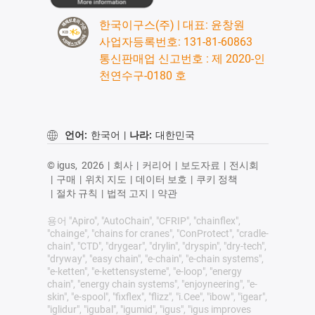
한국이구스(주) | 대표: 윤창원
사업자등록번호: 131-81-60863
통신판매업 신고번호 : 제 2020-인
천연수구-0180 호
언어:
한국어
|
나라:
대한민국
© igus,
2026
|
회사
|
커리어
|
보도자료
|
전시회
|
구매
|
위치 지도
|
데이터 보호
|
쿠키 정책
|
절차 규칙
|
법적 고지
|
약관
용어 "Apiro", "AutoChain", "CFRIP", "chainflex",
"chainge", "chains for cranes", "ConProtect", "cradle-
chain", "CTD", "drygear", "drylin", "dryspin", "dry-tech",
"dryway", "easy chain", "e-chain", "e-chain systems",
"e-ketten", "e-kettensysteme", "e-loop", "energy
chain", "energy chain systems", "enjoyneering", "e-
skin", "e-spool", "fixflex", "flizz", "i.Cee", "ibow", "igear",
"iglidur", "igubal", "igumid", "igus", "igus improves