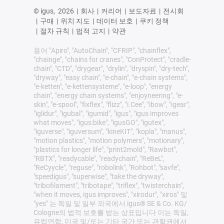
© igus,
2026
|
회사
|
커리어
|
보도자료
|
전시회
|
구매
|
위치 지도
|
데이터 보호
|
쿠키 정책
|
절차 규칙
|
법적 고지
|
약관
용어 "Apiro", "AutoChain", "CFRIP", "chainflex",
"chainge", "chains for cranes", "ConProtect", "cradle-
chain", "CTD", "drygear", "drylin", "dryspin", "dry-tech",
"dryway", "easy chain", "e-chain", "e-chain systems",
"e-ketten", "e-kettensysteme", "e-loop", "energy
chain", "energy chain systems", "enjoyneering", "e-
skin", "e-spool", "fixflex", "flizz", "i.Cee", "ibow", "igear",
"iglidur", "igubal", "igumid", "igus", "igus improves
what moves", "igus:bike", "igusGO", "igutex",
"iguverse", "iguversum", "kineKIT", "kopla", "manus",
"motion plastics", "motion polymers", "motionary",
"plastics for longer life", "print2mold", "Rawbot",
"RBTX", "readycable", "readychain", "ReBeL",
"ReCyycle", "reguse", "robolink", "Rohbot", "savfe",
"speedigus", "superwise", "take the dryway",
"tribofilament", "tribotape", "triflex", "twisterchain",
"when it moves, igus improves", "xirodur", "xiros" 및
"yes" 는 독일 및 일부 외국에서 igus® SE & Co. KG/
Cologne의 법적 보호를 받는 상표입니다 이는 독일,
유럽연합, 미국 및/또는 기타 국가 또는 관할권에서