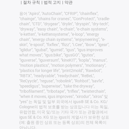
|
절차 규칙
|
법적 고지
|
약관
용어 "Apiro", "AutoChain", "CFRIP", "chainflex",
"chainge", "chains for cranes", "ConProtect", "cradle-
chain", "CTD", "drygear", "drylin", "dryspin", "dry-tech",
"dryway", "easy chain", "e-chain", "e-chain systems",
"e-ketten", "e-kettensysteme", "e-loop", "energy
chain", "energy chain systems", "enjoyneering", "e-
skin", "e-spool", "fixflex", "flizz", "i.Cee", "ibow", "igear",
"iglidur", "igubal", "igumid", "igus", "igus improves
what moves", "igus:bike", "igusGO", "igutex",
"iguverse", "iguversum", "kineKIT", "kopla", "manus",
"motion plastics", "motion polymers", "motionary",
"plastics for longer life", "print2mold", "Rawbot",
"RBTX", "readycable", "readychain", "ReBeL",
"ReCyycle", "reguse", "robolink", "Rohbot", "savfe",
"speedigus", "superwise", "take the dryway",
"tribofilament", "tribotape", "triflex", "twisterchain",
"when it moves, igus improves", "xirodur", "xiros" 및
"yes" 는 독일 및 일부 외국에서 igus® SE & Co. KG/
Cologne의 법적 보호를 받는 상표입니다 이는 독일,
유럽연합, 미국 및/또는 기타 국가 또는 관할권에서
igus SE & Co. KG 또는 igus의 계열사가 보유한 상표
(예: 출원 중인 상표 또는 등록 상표)의 전체 목록이
아닙니다.