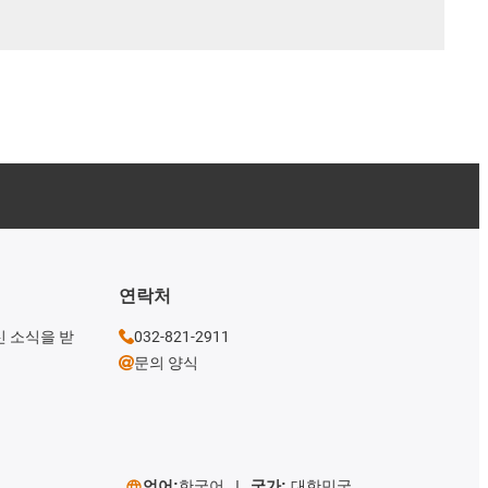
연락처
신 소식을 받
032-821-2911
문의 양식
언어:
한국어
국가:
대한민국