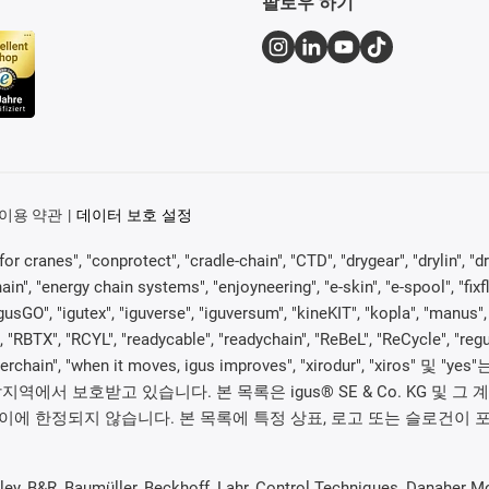
팔로우 하기
이용 약관
데이터 보호 설정
or cranes", "conprotect", "cradle-chain", "CTD", "drygear", "drylin", "dr
, "energy chain systems", "enjoyneering", "e-skin", "e-spool", "fixflex", 
gusGO", "igutex", "iguverse", "iguversum", "kineKIT", "kopla", "manus
, "RBTX", "RCYL", "readycable", "readychain", "ReBeL", "ReCycle", "regu
ex", "twisterchain", "when it moves, igus improves", "xirodur", 
에서 보호받고 있습니다. 본 목록은 igus® SE & Co. KG 및 그 
에 한정되지 않습니다. 본 목록에 특정 상표, 로고 또는 슬로건이 포
 Baumüller, Beckhoff, Lahr, Control Techniques, Danaher Motio